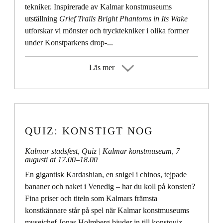
tekniker. Inspirerade av Kalmar konstmuseums
utställning
Grief Trails Bright Phantoms in Its Wake
utforskar vi mönster och trycktekniker i olika former
under Konstparkens drop-...
Läs mer
QUIZ: KONSTIGT NOG
Kalmar stadsfest
,
Quiz
| Kalmar konstmuseum,
7
augusti at 17.00
–
18.00
En gigantisk Kardashian, en snigel i chinos, tejpade
bananer och naket i Venedig – har du koll på konsten?
Fina priser och titeln som Kalmars främsta
konstkännare står på spel när Kalmar konstmuseums
museichef Jonas Holmberg bjuder in till konstquiz.