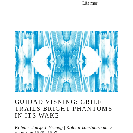
Läs mer
GUIDAD VISNING: GRIEF
TRAILS BRIGHT PHANTOMS
IN ITS WAKE
Kalmar stadsfest
,
Visning
| Kalmar konstmuseum,
7
augusti at 13.00
–
13.30