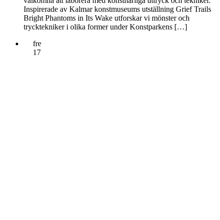
välkomna att laborera med konstnärliga uttryck och tekniker.
Inspirerade av Kalmar konstmuseums utställning Grief Trails
Bright Phantoms in Its Wake utforskar vi mönster och
trycktekniker i olika former under Konstparkens […]
fre
17