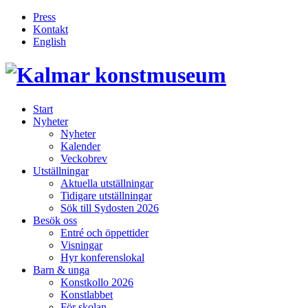
Press
Kontakt
English
Inläggsnavigering
Start
Nyheter
Nyheter
Kalender
Veckobrev
Utställningar
Aktuella utställningar
Tidigare utställningar
Sök till Sydosten 2026
Besök oss
Entré och öppettider
Visningar
Hyr konferenslokal
Barn & unga
Konstkollo 2026
Konstlabbet
För skolan