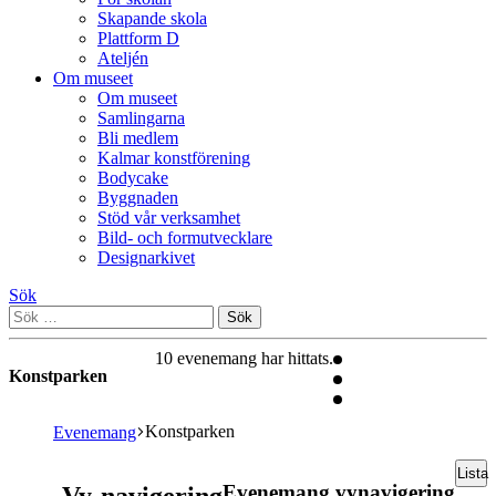
Skapande skola
Plattform D
Ateljén
Om museet
Om museet
Samlingarna
Bli medlem
Kalmar konstförening
Bodycake
Byggnaden
Stöd vår verksamhet
Bild- och formutvecklare
Designarkivet
Sök
Sök
efter:
10 evenemang har hittats.
Konstparken
Konstparken
Evenemang
Evenemang
Lista
Evenemang vynavigering
Vy-navigering