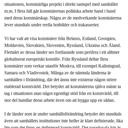
situationen, konstnärliga projekt i direkt samspel med samhället
m.m. I flera fall går konstnärernas politiska arbete hand i hand
med deras konstnärskap. Några av de medverkande konstnärerna
lever stundtals under reella hotbilder och trakasserier.
Vi har valt att visa konstnärer från Belarus, Estland, Georgien,
Moldavien, Slovakien, Slovenien, Ryssland, Ukraina och Åland.
Flertalet av dessa länder ses fortfarande som perifera i ett alltmer
globaliserat europeiskt konstliv. Från Ryssland deltar flera
konstnärer som verkar utanför Moskva, till exempel Kaliningrad,
Samara och Vladivostok. Många av de nämnda länderna är
samhällen i förändring, där det ännu inte existerar någon större
etablerad konstvärld. Det betyder att konstnärerna själva måste ta
tag i situationen utan något egentligt stöd från en konstvärld, till
stor del handlar deras arbete även om att bygga upp en sådan.
I de länder som är under samhällsförändring betyder det stundtals
även att samhällets institutioner inte heller är klart definierade, lika
lite som det finns en definierad konstvärld. Det paradoxala här är