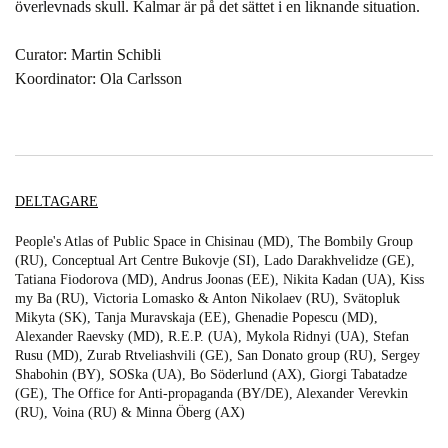
överlevnads skull. Kalmar är på det sättet i en liknande situation.
Curator: Martin Schibli
Koordinator: Ola Carlsson
DELTAGARE
People's Atlas of Public Space in Chisinau (MD), The Bombily Group
(RU), Conceptual Art Centre Bukovje (SI), Lado Darakhvelidze (GE),
Tatiana Fiodorova (MD), Andrus Joonas (EE), Nikita Kadan (UA), Kiss
my Ba (RU), Victoria Lomasko & Anton Nikolaev (RU), Svätopluk
Mikyta (SK), Tanja Muravskaja (EE), Ghenadie Popescu (MD),
Alexander Raevsky (MD), R.E.P. (UA), Mykola Ridnyi (UA), Stefan
Rusu (MD), Zurab Rtveliashvili (GE), San Donato group (RU), Sergey
Shabohin (BY), SOSka (UA), Bo Söderlund (AX), Giorgi Tabatadze
(GE), The Office for Anti-propaganda (BY/DE), Alexander Verevkin
(RU), Voina (RU) & Minna Öberg (AX)