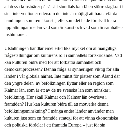
att dessa konstnärer på så sätt stundtals kan få en större slagkraft i
sina interventioner eftersom det inte är möjligt att bara avfärda
handlingen som ren ”konst”, eftersom det hade förutsatt klara
uppfattningar mellan vad som är konst och vad som är samhällets
institutioner.
Utställningen handlar emellertid lika mycket om allmängiltiga
frågeställningar om kulturens roll i samhällets fortskridande. Vad
kan kulturen bidra med för att förbättra samhället och
demokratiprocessen? Denna fråga är synnerligen viktig för alla
länder i vår globala närhet. Inte minst för platser som Åland där
den yngre delen av befolkningen flyttar eller en region som
Kalmar län, som är ett av de tre svenska län som minskar i
befolkning. Hur skall Kalmar och Kalmar län överleva i
framtiden? Hur kan kulturen bidra till att motverka denna
befolkningsminskning? I många andra länder använder man
kulturen just som en framtida strategi för att vinna ekonomiska
och politiska fördelar i ett framtida Europa – just för sin