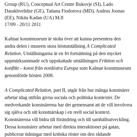
Group (RU), Conceptual Art Centre Bukovje (SI), Lado
Darakhvelidze (GE), Tatiana Fiodorova (MD), Andrus Joonas
(EE), Nikita Kadan (UA) M.fl
17/09 - 20/11 2011
Kalmar konstmuseum är stolta över att kunna presentera den
andra delen i museets stora höstutställning
A Complicated
Relation
. Utställningarna är en fri fortsättning på den mycket
uppmärksammade och uppskattade utställningen
Friktion och
konflikt – konst från nordöstra Europa
som Kalmar konstmuseum
genomförde hösten 2008.
A Complicated Relation,
part II, utgår från hur många konstnärer
arbetar idag utifrån givna sociala och politiska kontexter. De
medverkande konstnärerna har det gemensamt att de vill involvera
sig själva och sitt konstnärskap i en reell social kontext.
Konstnärerna vill bidra till förändring och till samhällsutveckling.
Dessa konstnärer arbetar med direkta interaktioner på gatan,
publicerar tidningar med kritiska röster om den rådande