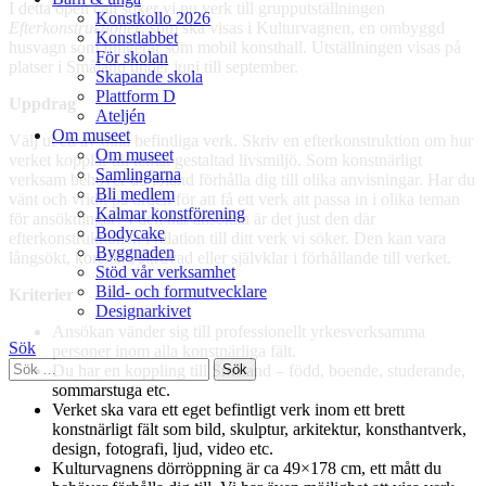
I detta open call söker vi nu verk till grupputställningen
Konstkollo 2026
Efterkonstruktioner
, som ska visas i Kulturvagnen, en ombyggd
Konstlabbet
husvagn som fungerar som mobil konsthall. Utställningen visas på
För skolan
platser i Småland under juni till september.
Skapande skola
Plattform D
Uppdrag
Ateljén
Om museet
Välj ut ett av dina befintliga verk. Skriv en efterkonstruktion om hur
Om museet
verket kopplar till temat gestaltad livsmiljö. Som konstnärligt
Samlingarna
verksam behöver du ibland förhålla dig till olika anvisningar. Har du
Bli medlem
vänt och vridit på orden för att få ett verk att passa in i olika teman
Kalmar konstförening
för ansökningar? I den här ansökan är det just den där
Bodycake
efterkonstruktionen i relation till ditt verk vi söker. Den kan vara
Byggnaden
långsökt, kortsökt, skruvad eller självklar i förhållande till verket.
Stöd vår verksamhet
Bild- och formutvecklare
Kriterier
Designarkivet
Ansökan vänder sig till professionellt yrkesverksamma
Sök
personer inom alla konstnärliga fält.
Sök
Du har en koppling till Småland – född, boende, studerande,
efter:
sommarstuga etc.
Verket ska vara ett eget befintligt verk inom ett brett
konstnärligt fält som bild, skulptur, arkitektur, konsthantverk,
design, fotografi, ljud, video etc.
Kulturvagnens dörröppning är ca 49×178 cm, ett mått du