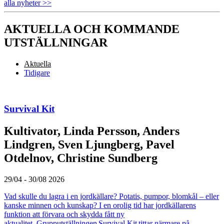
alla nyheter >>
AKTUELLA OCH KOMMANDE
UTSTÄLLNINGAR
Aktuella
Tidigare
Survival Kit
Kultivator, Linda Persson, Anders
Lindgren, Sven Ljungberg, Pavel
Otdelnov, Christine Sundberg
29/04 - 30/08 2026
Vad skulle du lagra i en jordkällare? Potatis, pumpor, blomkål – eller
kanske minnen och kunskap? I en orolig tid har jordkällarens
funktion att förvara och skydda fått ny
aktualitet. Grupputställningen Survival Kit tittar närmare på