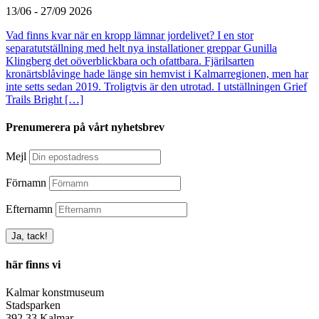
13/06 - 27/09 2026
Vad finns kvar när en kropp lämnar jordelivet? I en stor
separatutställning med helt nya installationer greppar Gunilla
Klingberg det oöverblickbara och ofattbara. Fjärilsarten
kronärtsblåvinge hade länge sin hemvist i Kalmarregionen, men har
inte setts sedan 2019. Troligtvis är den utrotad. I utställningen Grief
Trails Bright […]
Prenumerera på vårt nyhetsbrev
Mejl
Förnamn
Efternamn
här finns vi
Kalmar konstmuseum
Stadsparken
392 33 Kalmar