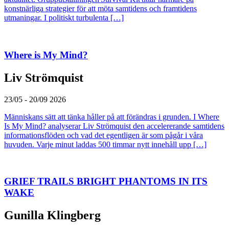
konstnärliga strategier för att möta samtidens och framtidens
utmaningar. I politiskt turbulenta […]
Where is My Mind?
Liv Strömquist
23/05 - 20/09 2026
Människans sätt att tänka håller på att förändras i grunden. I Where
Is My Mind? analyserar Liv Strömquist den accelererande samtidens
informationsflöden och vad det egentligen är som pågår i våra
huvuden. Varje minut laddas 500 timmar nytt innehåll upp […]
GRIEF TRAILS BRIGHT PHANTOMS IN ITS
WAKE
Gunilla Klingberg