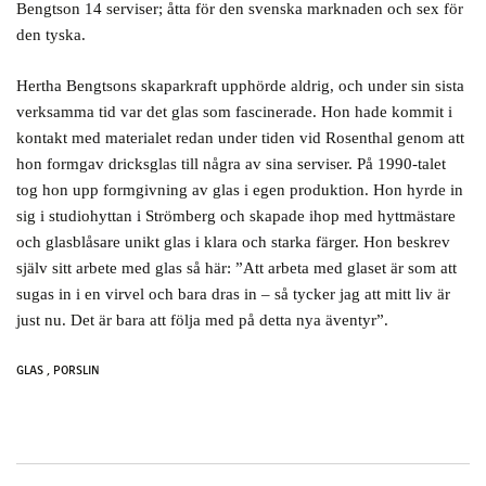
Bengtson 14 serviser; åtta för den svenska marknaden och sex för
den tyska.
Hertha Bengtsons skaparkraft upphörde aldrig, och under sin sista
verksamma tid var det glas som fascinerade. Hon hade kommit i
kontakt med materialet redan under tiden vid Rosenthal genom att
hon formgav dricksglas till några av sina serviser. På 1990-talet
tog hon upp formgivning av glas i egen produktion. Hon hyrde in
sig i studiohyttan i Strömberg och skapade ihop med hyttmästare
och glasblåsare unikt glas i klara och starka färger. Hon beskrev
själv sitt arbete med glas så här: ”Att arbeta med glaset är som att
sugas in i en virvel och bara dras in – så tycker jag att mitt liv är
just nu. Det är bara att följa med på detta nya äventyr”.
GLAS
,
PORSLIN