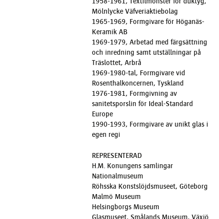
1958-1961, Textilmönster för duktyg,
Mölnlycke Väfveriaktiebolag
1965-1969, Formgivare för Höganäs-
Keramik AB
1969-1979, Arbetad med färgsättning
och inredning samt utställningar på
Träslottet, Arbrå
1969-1980-tal, Formgivare vid
Rosenthalkoncernen, Tyskland
1976-1981, Formgivning av
sanitetsporslin för Ideal-Standard
Europe
1990-1993, Formgivare av unikt glas i
egen regi
REPRESENTERAD
H.M. Konungens samlingar
Nationalmuseum
Röhsska Konstslöjdsmuseet, Göteborg
Malmö Museum
Helsingborgs Museum
Glasmuseet, Smålands Museum, Växjö