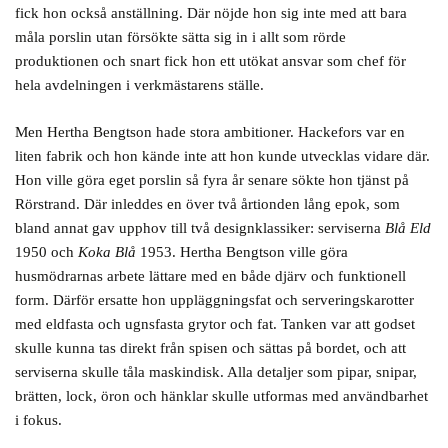
fick hon också anställning. Där nöjde hon sig inte med att bara
måla porslin utan försökte sätta sig in i allt som rörde
produktionen och snart fick hon ett utökat ansvar som chef för
hela avdelningen i verkmästarens ställe.
Men Hertha Bengtson hade stora ambitioner. Hackefors var en
liten fabrik och hon kände inte att hon kunde utvecklas vidare där.
Hon ville göra eget porslin så fyra år senare sökte hon tjänst på
Rörstrand. Där inleddes en över två årtionden lång epok, som
bland annat gav upphov till två designklassiker: serviserna
Blå Eld
1950 och
Koka Blå
1953. Hertha Bengtson ville göra
husmödrarnas arbete lättare med en både djärv och funktionell
form. Därför ersatte hon uppläggningsfat och serveringskarotter
med eldfasta och ugnsfasta grytor och fat. Tanken var att godset
skulle kunna tas direkt från spisen och sättas på bordet, och att
serviserna skulle tåla maskindisk. Alla detaljer som pipar, snipar,
brätten, lock, öron och hänklar skulle utformas med användbarhet
i fokus.