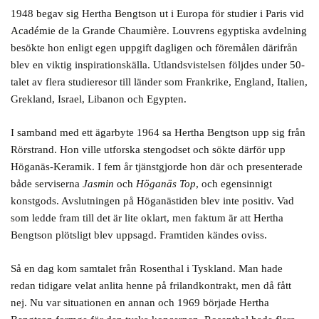
1948 begav sig Hertha Bengtson ut i Europa för studier i Paris vid
Académie de la Grande Chaumière. Louvrens egyptiska avdelning
besökte hon enligt egen uppgift dagligen och föremålen därifrån
blev en viktig inspirationskälla. Utlandsvistelsen följdes under 50-
talet av flera studieresor till länder som Frankrike, England, Italien,
Grekland, Israel, Libanon och Egypten.
I samband med ett ägarbyte 1964 sa Hertha Bengtson upp sig från
Rörstrand. Hon ville utforska stengodset och sökte därför upp
Höganäs-Keramik. I fem år tjänstgjorde hon där och presenterade
både serviserna
Jasmin
och
Höganäs Top
, och egensinnigt
konstgods. Avslutningen på Höganästiden blev inte positiv. Vad
som ledde fram till det är lite oklart, men faktum är att Hertha
Bengtson plötsligt blev uppsagd. Framtiden kändes oviss.
Så en dag kom samtalet från Rosenthal i Tyskland. Man hade
redan tidigare velat anlita henne på frilandkontrakt, men då fått
nej. Nu var situationen en annan och 1969 började Hertha