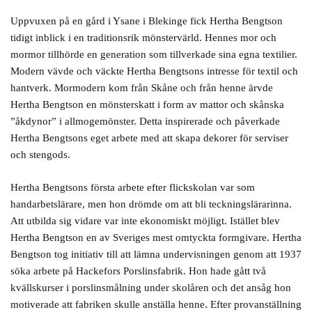
Uppvuxen på en gård i Ysane i Blekinge fick Hertha Bengtson
tidigt inblick i en traditionsrik mönstervärld. Hennes mor och
mormor tillhörde en generation som tillverkade sina egna textilier.
Modern vävde och väckte Hertha Bengtsons intresse för textil och
hantverk. Mormodern kom från Skåne och från henne ärvde
Hertha Bengtson en mönsterskatt i form av mattor och skånska
”åkdynor” i allmogemönster. Detta inspirerade och påverkade
Hertha Bengtsons eget arbete med att skapa dekorer för serviser
och stengods.
Hertha Bengtsons första arbete efter flickskolan var som
handarbetslärare, men hon drömde om att bli teckningslärarinna.
Att utbilda sig vidare var inte ekonomiskt möjligt. Istället blev
Hertha Bengtson en av Sveriges mest omtyckta formgivare. Hertha
Bengtson tog initiativ till att lämna undervisningen genom att 1937
söka arbete på Hackefors Porslinsfabrik. Hon hade gått två
kvällskurser i porslinsmålning under skolåren och det ansåg hon
motiverade att fabriken skulle anställa henne. Efter provanställning