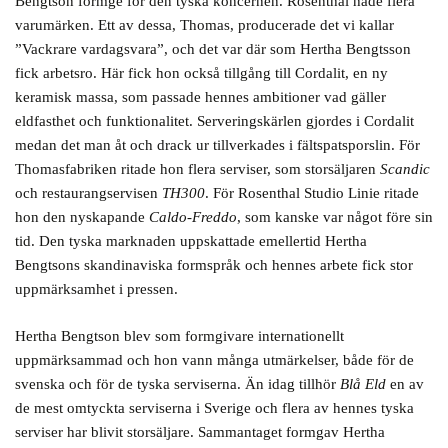
Bengtson formge för den tyska koncernen. Rosenthal hade flera
varumärken. Ett av dessa, Thomas, producerade det vi kallar
”Vackrare vardagsvara”, och det var där som Hertha Bengtsson
fick arbetsro. Här fick hon också tillgång till Cordalit, en ny
keramisk massa, som passade hennes ambitioner vad gäller
eldfasthet och funktionalitet. Serveringskärlen gjordes i Cordalit
medan det man åt och drack ur tillverkades i fältspatsporslin. För
Thomasfabriken ritade hon flera serviser, som storsäljaren
Scandic
och restaurangservisen
TH300
. För Rosenthal Studio Linie ritade
hon den nyskapande
Caldo-Freddo
, som kanske var något före sin
tid. Den tyska marknaden uppskattade emellertid Hertha
Bengtsons skandinaviska formspråk och hennes arbete fick stor
uppmärksamhet i pressen.
Hertha Bengtson blev som formgivare internationellt
uppmärksammad och hon vann många utmärkelser, både för de
svenska och för de tyska serviserna. Än idag tillhör
Blå Eld
en av
de mest omtyckta serviserna i Sverige och flera av hennes tyska
serviser har blivit storsäljare. Sammantaget formgav Hertha