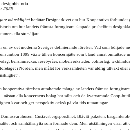
 designhistoria
er 2025
O
gare mänsklighet
berättar Designarkivet om hur Kooperativa förbundet g
storia om hur landets främsta formgivare skapade prisbelönta designkla
mmersiella storsäljare.
r en av det moderna Sveriges definierande rörelser. Vad som började 
s konsumtion 1899 växte till en koncernjätte som bland annat omfattade 
bolag, bensinmackar, resebyråer, möbelverkstäder, bokförlag, textilindus
företaget i Norden, men målet för verksamheten var aldrig tillväxt eller 
nsklighet”.
en kooperativa rörelsen attraherade många av landets främsta formgivar
g – nästan alla koncernens bolag har sålts och de kvarvarande Coop-bu
ignen kvar och ger perspektiv också på vår tids utmaningar.
u Domusvaruhusen, Gustavsbergsporslinet, Blåvitt-paketen, basgardero
onalitet och samhällsnytta som formade dem. Men utställningen visar att 