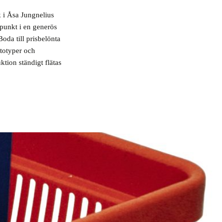
k i Åsa Jungnelius
punkt i en generös
oda till prisbelönta
ototyper och
tion ständigt flätas