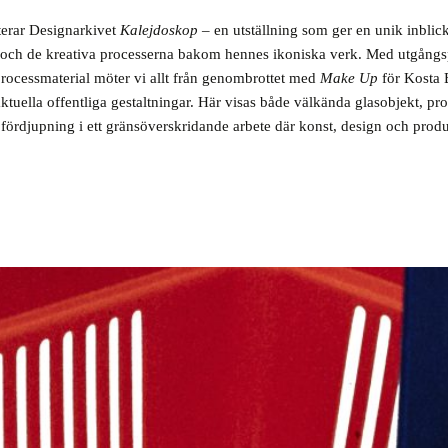
erar Designarkivet
Kalejdoskop
– en utställning som ger en unik inblic
 och de kreativa processerna bakom hennes ikoniska verk. Med utgångs
processmaterial möter vi allt från genombrottet med
Make Up
för Kosta B
tuella offentliga gestaltningar. Här visas både välkända glasobjekt, pr
fördjupning i ett gränsöverskridande arbete där konst, design och produk