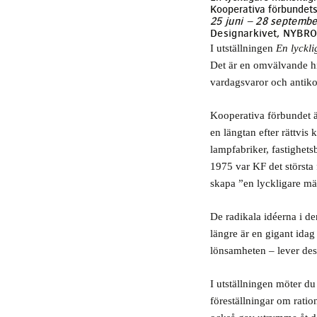
Kooperativa förbundets
25 juni – 28 septemb
Designarkivet, NYBR
I utställningen
En lyckli
Det är en omvälvande hi
vardagsvaror och antiko
Kooperativa förbundet ä
en längtan efter rättvi
lampfabriker, fastighets
1975 var KF det största 
skapa ”en lyckligare mä
De radikala idéerna i d
längre är en gigant ida
lönsamheten – lever des
I utställningen möter d
föreställningar om rati