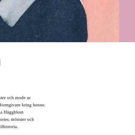
N
ster och mode ur
 formgivare kring henne.
a Häggblom
torier, mönster och
ilhistoria.