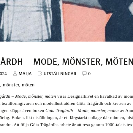
ÅRDH – MODE, MÖNSTER, MÖTE
2024
MAIJA
UTSTÄLLNINGAR
0
, mönster, möten
gårdh – Mode, mönster, möten
visar Designarkivet en kavalkad av mön
textilformgivaren och modeillustratören Göta Trägårdh och kretsen av
ingen släpps även boken
Göta Trägårdh – Mode, mönster, möten
av Ann
rlag. Boken, likt utställningen, är ett färgstarkt collage där minnen, his
 varandra. Att följa Göta Trägårdhs arbete är att resa genom 1900-talets text