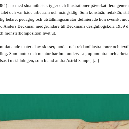
4) har med sina mönster, tyger och illustrationer påverkat flera gener
0-talet och var både arbetsam och mångsidig. Som konstnär, redaktör, st
rlig ledare, pedagog och utställningscurator definierade hon svenskt mode
d Anders Beckman medgrundare till Beckmans designhögskola 1939 dä
ch mönsterkomposition livet ut.
t omfattande material av skisser, mode- och reklamillustrationer och text
mling. Som motor och mentor har hon undervisat, uppmuntrat och arbeta
as i utställningen, som bland andra Astrid Sampe, [...]