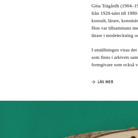
Göta Trägårdh (1904–198
från 1920-talet till 198
konsult, lärare, konstnä
Hon var tillsammans me
lärare i modeteckning o
I utställningen visas de
som finns i arkivets sa
formgivare som också vis
LÄS MER