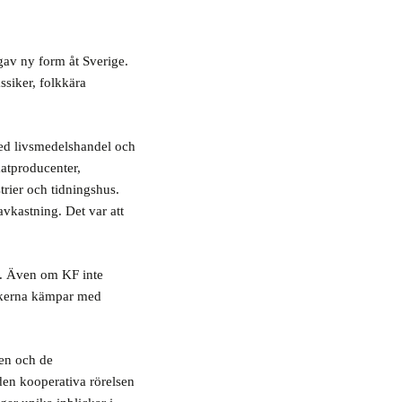
av ny form åt Sverige.
ssiker, folkkära
med livsmedelshandel och
matproducenter,
trier och tidningshus.
avkastning. Det var att
e. Även om KF inte
tikerna kämpar med
ben och de
den kooperativa rörelsen