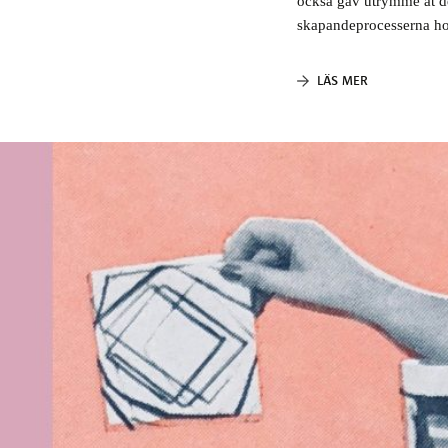
också gav utrymme åt de
skapandeprocesserna hos
LÄS MER