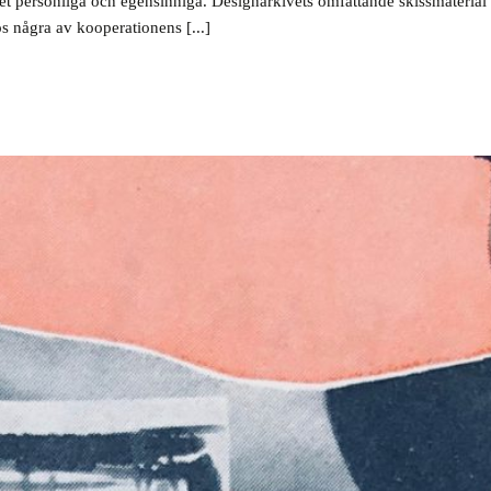
t personliga och egensinniga. Designarkivets omfattande skissmaterial g
 några av kooperationens [...]