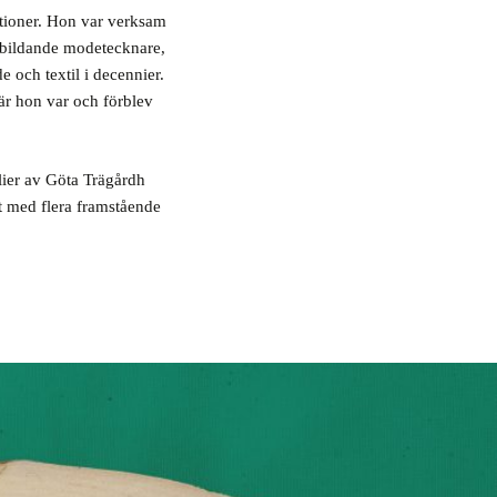
ationer. Hon var verksam
ilbildande modetecknare,
 och textil i decennier.
r hon var och förblev
ilier av Göta Trägårdh
t med flera framstående