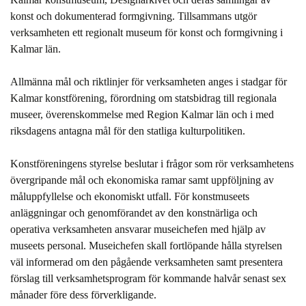
konst och dokumenterad formgivning. Tillsammans utgör
verksamheten ett regionalt museum för konst och formgivning i
Kalmar län.
Allmänna mål och riktlinjer för verksamheten anges i stadgar för
Kalmar konstförening, förordning om statsbidrag till regionala
museer, överenskommelse med Region Kalmar län och i med
riksdagens antagna mål för den statliga kulturpolitiken.
Konstföreningens styrelse beslutar i frågor som rör verksamhetens
övergripande mål och ekonomiska ramar samt uppföljning av
måluppfyllelse och ekonomiskt utfall. För konstmuseets
anläggningar och genomförandet av den konstnärliga och
operativa verksamheten ansvarar museichefen med hjälp av
museets personal. Museichefen skall fortlöpande hålla styrelsen
väl informerad om den pågående verksamheten samt presentera
förslag till verksamhetsprogram för kommande halvår senast sex
månader före dess förverkligande.