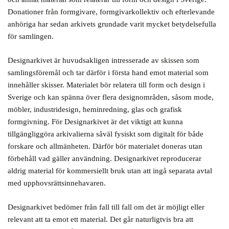
Donationer från formgivare, formgivarkollektiv och efterlevande
anhöriga har sedan arkivets grundade varit mycket betydelsefulla
för samlingen.
Designarkivet är huvudsakligen intresserade av skissen som
samlingsföremål och tar därför i första hand emot material som
innehåller skisser. Materialet bör relatera till form och design i
Sverige och kan spänna över flera designområden, såsom mode,
möbler, industridesign, heminredning, glas och grafisk
formgivning. För Designarkivet är det viktigt att kunna
tillgängliggöra arkivalierna såväl fysiskt som digitalt för både
forskare och allmänheten. Därför bör materialet doneras utan
förbehåll vad gäller användning. Designarkivet reproducerar
aldrig material för kommersiellt bruk utan att ingå separata avtal
med upphovsrättsinnehavaren.
Designarkivet bedömer från fall till fall om det är möjligt eller
relevant att ta emot ett material. Det går naturligtvis bra att