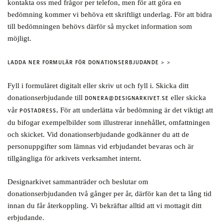
kontakta oss med frågor per telefon, men för att göra en
bedömning kommer vi behöva ett skriftligt underlag. För att bidra
till bedömningen behövs därför så mycket information som
möjligt.
LADDA NER FORMULÄR FÖR DONATIONSERBJUDANDE > >
Fyll i formuläret digitalt eller skriv ut och fyll i. Skicka ditt
donationserbjudande till
eller skicka
DONERA@DESIGNARKIVET.SE
vår
.
För att underlätta vår bedömning är det viktigt att
POSTADRESS
du bifogar exempelbilder som illustrerar innehållet, omfattningen
och skicket. Vid donationserbjudande godkänner du att de
personuppgifter som lämnas vid erbjudandet bevaras och är
tillgängliga för arkivets verksamhet internt.
Designarkivet sammanträder och beslutar om
donationserbjudanden två gånger per år, därför kan det ta lång tid
innan du får återkoppling. Vi bekräftar alltid att vi mottagit ditt
erbjudande.