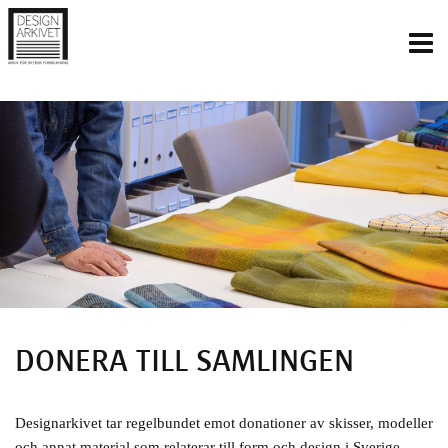
Inläggsnavigering
DONERA TILL SAMLINGEN
Designarkivet tar regelbundet emot donationer av skisser, modeller
och annat material som relaterar till form och design i Sverige.