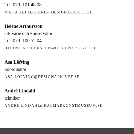
Tel: 079–101 48 08
MAIJA.ZETTERLUND@DESIGNARKIVET.SE
Heléne Arthursson
arkivarie och konservator
Tel: 079–100 55 04
HELENE.ARTHURSSON@DESIGNARKIVET.SE
Åsa Löfving
koordinator
ASA.LOFVING@DESIGNARKIVET.SE
André Lindahl
tekniker
ANDRE.LINDAHL@KALMARKONSTMUSEUM.SE