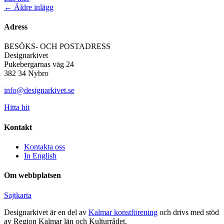
Inläggsnavigering
←
Äldre inlägg
Adress
BESÖKS- OCH POSTADRESS
Designarkivet
Pukebergarnas väg 24
382 34 Nybro
info@designarkivet.se
Hitta hit
Kontakt
Kontakta oss
In English
Om webbplatsen
Sajtkarta
Designarkivet är en del av
Kalmar konstförening
och drivs med stöd
av Region Kalmar län och Kulturrådet.