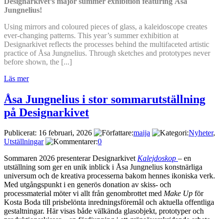
Designarkivet’s major summer exhibition featuring Åsa
Jungnelius!
Using mirrors and coloured pieces of glass, a kaleidoscope creates
ever-changing patterns. This year’s summer exhibition at
Designarkivet reflects the processes behind the multifaceted artistic
practice of Åsa Jungnelius. Through sketches and prototypes never
before shown, the [...]
Läs mer
Åsa Jungnelius i stor sommarutställning
på Designarkivet
Publicerat: 16 februari, 2026
maija
Nyheter
,
Utställningar
0
Sommaren 2026 presenterar Designarkivet
Kalejdoskop
– en
utställning som ger en unik inblick i Åsa Jungnelius konstnärliga
universum och de kreativa processerna bakom hennes ikoniska verk.
Med utgångspunkt i en generös donation av skiss- och
processmaterial möter vi allt från genombrottet med
Make Up
för
Kosta Boda till prisbelönta inredningsföremål och aktuella offentliga
gestaltningar. Här visas både välkända glasobjekt, prototyper och