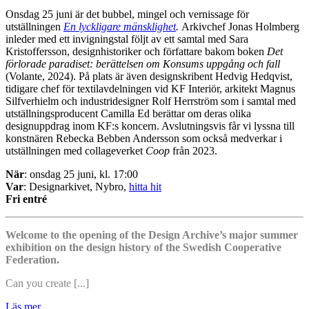
Onsdag 25 juni är det bubbel, mingel och vernissage för
utställningen
En lyckligare mänsklighet
.
Arkivchef Jonas Holmberg
inleder med ett invigningstal följt av ett samtal med Sara
Kristoffersson, designhistoriker och författare bakom boken
Det
förlorade paradiset: berättelsen om Konsums uppgång och fall
(Volante, 2024). På plats är även designskribent Hedvig Hedqvist,
tidigare chef för textilavdelningen vid KF Interiör, arkitekt Magnus
Silfverhielm och industridesigner Rolf Herrström som i samtal med
utställningsproducent Camilla Ed berättar om deras olika
designuppdrag inom KF:s koncern. Avslutningsvis får vi lyssna till
konstnären Rebecka Bebben Andersson som också medverkar i
utställningen med collageverket
Coop
från 2023.
När
: onsdag 25 juni, kl. 17:00
Var
: Designarkivet, Nybro,
hitta hit
Fri entré
Welcome to the opening of the Design Archive’s major summer
exhibition on the design history of the Swedish Cooperative
Federation.
Can you create [...]
Läs mer