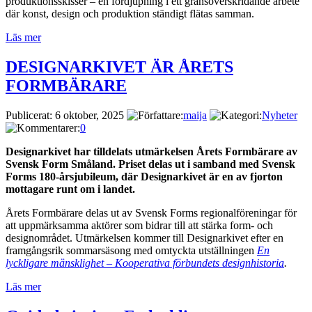
produktionsskisser – en fördjupning i ett gränsöverskridande arbete
där konst, design och produktion ständigt flätas samman.
Läs mer
DESIGNARKIVET ÄR ÅRETS
FORMBÄRARE
Publicerat: 6 oktober, 2025
maija
Nyheter
0
Designarkivet har tilldelats utmärkelsen Årets Formbärare av
Svensk Form Småland. Priset delas ut i samband med Svensk
Forms 180-årsjubileum, där Designarkivet är en av fjorton
mottagare runt om i landet.
Årets Formbärare delas ut av Svensk Forms regionalföreningar för
att uppmärksamma aktörer som bidrar till att stärka form- och
designområdet. Utmärkelsen kommer till Designarkivet efter en
framgångsrik sommarsäsong med omtyckta utställningen
En
lyckligare mänsklighet – Kooperativa förbundets designhistoria
.
Läs mer