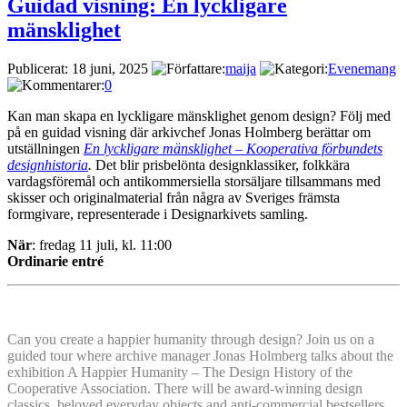
Guidad visning: En lyckligare
mänsklighet
Publicerat: 18 juni, 2025
maija
Evenemang
0
Kan man skapa en lyckligare mänsklighet genom design? Följ med
på en guidad visning där arkivchef Jonas Holmberg berättar om
utställningen
En lyckligare mänsklighet – Kooperativa förbundets
designhistoria
.
Det blir prisbelönta designklassiker, folkkära
vardagsföremål och antikommersiella storsäljare tillsammans med
skisser och originalmaterial från några av Sveriges främsta
formgivare, representerade i Designarkivets samling.
När
: fredag 11 juli, kl. 11:00
Ordinarie entré
Can you create a happier humanity through design? Join us on a
guided tour where archive manager Jonas Holmberg talks about the
exhibition A Happier Humanity – The Design History of the
Cooperative Association. There will be award-winning design
classics, beloved everyday objects and anti-commercial bestsellers