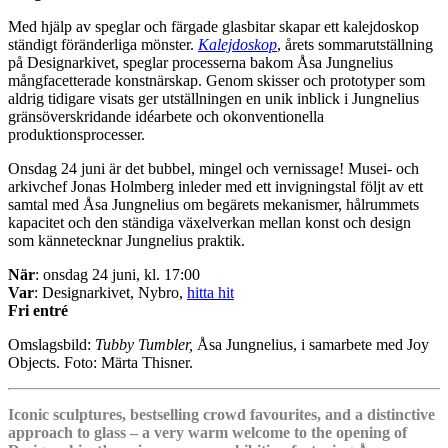
Med hjälp av speglar och färgade glasbitar skapar ett kalejdoskop
ständigt föränderliga mönster.
Kalejdoskop
, årets sommarutställning
på Designarkivet, speglar processerna bakom Åsa Jungnelius
mångfacetterade konstnärskap. Genom skisser och prototyper som
aldrig tidigare visats ger utställningen en unik inblick i Jungnelius
gränsöverskridande idéarbete och okonventionella
produktionsprocesser.
Onsdag 24 juni är det bubbel, mingel och vernissage! Musei- och
arkivchef Jonas Holmberg inleder med ett invigningstal följt av ett
samtal med Åsa Jungnelius om begärets mekanismer, hålrummets
kapacitet och den ständiga växelverkan mellan konst och design
som kännetecknar Jungnelius praktik.
När
: onsdag 24 juni, kl. 17:00
Var
: Designarkivet, Nybro,
hitta hit
Fri entré
Omslagsbild:
Tubby Tumbler,
Åsa Jungnelius, i samarbete med Joy
Objects. Foto: Märta Thisner.
Iconic sculptures, bestselling crowd favourites, and a distinctive
approach to glass – a very warm welcome to the opening of