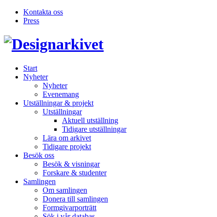
Kontakta oss
Press
Inläggsnavigering
Start
Nyheter
Nyheter
Evenemang
Utställningar & projekt
Utställningar
Aktuell utställning
Tidigare utställningar
Lära om arkivet
Tidigare projekt
Besök oss
Besök & visningar
Forskare & studenter
Samlingen
Om samlingen
Donera till samlingen
Formgivarporträtt
Sök i vår databas