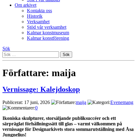
Om arkivet
Kontakta oss
Historik
Verksamhet
Stöd vår verksamhet
Kalmar konstmuseum
Kalmar konstförening
Sök
Sök
efter:
Författare:
maija
Vernissage: Kalejdoskop
Publicerat: 17 juni, 2026
maija
Evenemang
0
Ikoniska skulpturer, storsäljande publiksuccéer och ett
särpräglat förhållningssätt till glas – varmt välkommen på
vernissage för Designarkivets stora sommarutställning med Åsa
Jungnelius!