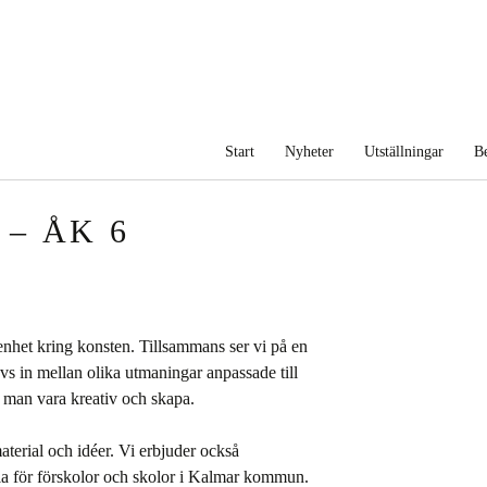
Inläggsnavigering
Start
Nyheter
Utställningar
Be
– ÅK 6
enhet kring konsten. Tillsammans ser vi på en
vs in mellan olika utmaningar anpassade till
år man vara kreativ och skapa.
material och idéer. Vi erbjuder också
ia för förskolor och skolor i Kalmar kommun.