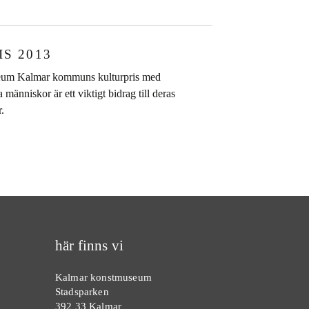
S 2013
useum Kalmar kommuns kulturpris med
änniskor är ett viktigt bidrag till deras
.
här finns vi
Kalmar konstmuseum
Stadsparken
392 33 Kalmar