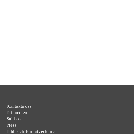
Kontakta oss
Bli medlem
Stöd oss
Press
Bild- och formutvecklare