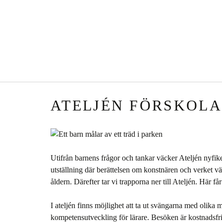
ATELJÉN FÖRSKOLA 
Utifrån barnens frågor och tankar väcker Ateljén nyfik
utställning där berättelsen om konstnären och verket vä
åldern. Därefter tar vi trapporna ner till Ateljén. Här f
I ateljén finns möjlighet att ta ut svängarna med olika 
kompetensutveckling för lärare. Besöken är kostnadsfr