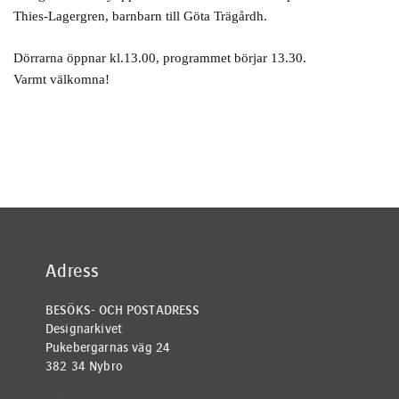
Thies-Lagergren, barnbarn till Göta Trägårdh.
Dörrarna öppnar kl.13.00, programmet börjar 13.30.
Varmt välkomna!
Adress
BESÖKS- OCH POSTADRESS
Designarkivet
Pukebergarnas väg 24
382 34 Nybro