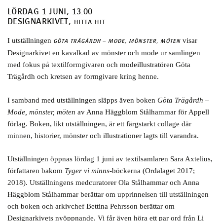
LÖRDAG 1 JUNI, 13.00
DESIGNARKIVET,
HITTA HIT
I utställningen
visar
GÖTA TRÄGÅRDH – MODE, MÖNSTER, MÖTEN
Designarkivet en kavalkad av mönster och mode ur samlingen
med fokus på textilformgivaren och modeillustratören Göta
Trägårdh och kretsen av formgivare kring henne.
I samband med utställningen släpps även boken
Göta Trägårdh –
Mode, mönster, möten
av Anna Häggblom Stålhammar för Appell
förlag. Boken, likt utställningen, är ett färgstarkt collage där
minnen, historier, mönster och illustrationer lagts till varandra.
Utställningen öppnas lördag 1 juni av textilsamlaren Sara Axtelius,
författaren bakom
Tyger vi minns
-böckerna (Ordalaget 2017;
2018). Utställningens medcuratorer Ola Stålhammar och Anna
Häggblom Stålhammar berättar om upprinnelsen till utställningen
och boken och arkivchef Bettina Pehrsson berättar om
Designarkivets nyöppnande. Vi får även höra ett par ord från Li