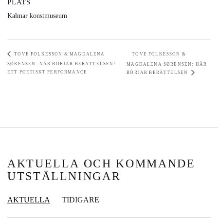
PLATS
Kalmar konstmuseum
TOVE FOLKESSON & MAGDALENA
TOVE FOLKESSON &
SØRENSEN: NÄR BÖRJAR BERÄTTELSEN? –
MAGDALENA SØRENSEN: HÄR
ETT POETISKT PERFORMANCE
BÖRJAR BERÄTTELSEN
AKTUELLA OCH KOMMANDE
UTSTÄLLNINGAR
AKTUELLA
TIDIGARE