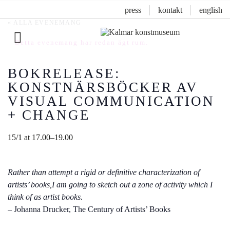
press
kontakt
english
« ALLA EVENEMANG
Detta evenemang har redan ägt rum.
Inläggsnavigering
BOKRELEASE:
KONSTNÄRSBÖCKER AV
VISUAL COMMUNICATION
+ CHANGE
15/1 at 17.00
–
19.00
Rather than attempt a rigid or definitive characterization of
artists’ books,I am going to sketch out a zone of activity which I
think of as artist books.
– Johanna Drucker, The Century of Artists’ Books