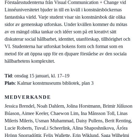
Förstaårsstudenterna från Visual Communication + Change vid
Linnéuniversitetet bjuder in till en kväll i konstnärsböckernas
fantastiska värld. Varje student visar sin konstnärsbok där olika
sidor av gemenskap utforskas. Under kvällen kommer du mötas
av en mängd olika tankar och idéer som på ett kreativt sätt
diskuterar social hållbarhet, identitet, utanförskap, tillhörighet och
VI. Studenterna har utforskat bokens form och format som en
metod för att öppna upp för en djupare förståelse av den sociala
hållbarhetens komplexitet.
Tid
: onsdag 15 januari, kl. 17–19
Plats
: Kalmar konstmuseums bibliotek, plan 3
MEDVERKANDE
Jessica Brendel, Noah Dahlem, Jolina Horstmann, Brimir Júlíuson
Búason, Aimee Keeler, Chaewon Lim, Ina Månsson Toll, Linas
Mileris Mileris, Usman Muhammad, Daisy Pullens, Berit Renting,
Lucie Roberts, TuvaLi Scheerlink, Alina Shaposhnikova, Áróra
Hrönn Snorradóttir, Felix Wallette, Erin Wiklund, Saga Wilhelmi