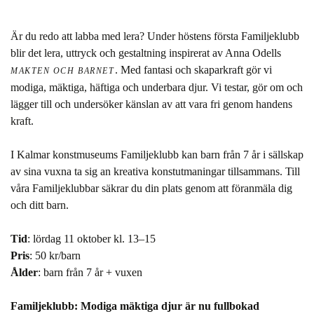
Är du redo att labba med lera? Under höstens första Familjeklubb
blir det lera, uttryck och gestaltning inspirerat av Anna Odells
. Med fantasi och skaparkraft gör vi
MAKTEN OCH BARNET
modiga, mäktiga, häftiga och underbara djur. Vi testar, gör om och
lägger till och undersöker känslan av att vara fri genom handens
kraft.
I Kalmar konstmuseums Familjeklubb kan barn från 7 år i sällskap
av sina vuxna ta sig an kreativa konstutmaningar tillsammans. Till
våra Familjeklubbar säkrar du din plats genom att föranmäla dig
och ditt barn.
Tid
: lördag 11 oktober kl. 13–15
Pris
: 50 kr/barn
Ålder
: barn från 7 år + vuxen
Familjeklubb: Modiga mäktiga djur är nu fullbokad