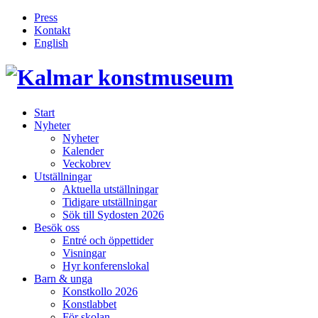
Press
Kontakt
English
Inläggsnavigering
Start
Nyheter
Nyheter
Kalender
Veckobrev
Utställningar
Aktuella utställningar
Tidigare utställningar
Sök till Sydosten 2026
Besök oss
Entré och öppettider
Visningar
Hyr konferenslokal
Barn & unga
Konstkollo 2026
Konstlabbet
För skolan