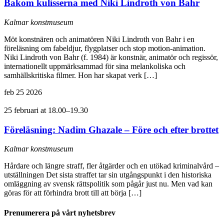
Bakom kulisserna med Niki Lindroth von Bahr
Kalmar konstmuseum
Möt konstnären och animatören Niki Lindroth von Bahr i en
föreläsning om fabeldjur, flygplatser och stop motion-animation.
Niki Lindroth von Bahr (f. 1984) är konstnär, animatör och regissör,
internationellt uppmärksammad för sina melankoliska och
samhällskritiska filmer. Hon har skapat verk […]
feb
25
2026
25 februari at 18.00
–
19.30
Föreläsning: Nadim Ghazale – Före och efter brottet
Kalmar konstmuseum
Hårdare och längre straff, fler åtgärder och en utökad kriminalvård –
utställningen Det sista straffet tar sin utgångspunkt i den historiska
omläggning av svensk rättspolitik som pågår just nu. Men vad kan
göras för att förhindra brott till att börja […]
Prenumerera på vårt nyhetsbrev