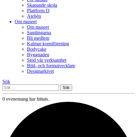
Skapande skola
Plattform D
Ateljén
Om museet
Om museet
Samlingarna
Bli medlem
Kalmar konstförening
Bodycake
Byggnaden
Stöd vår verksamhet
Bild- och formutvecklare
Designarkivet
Sök
Sök
efter:
0 evenemang har hittats.