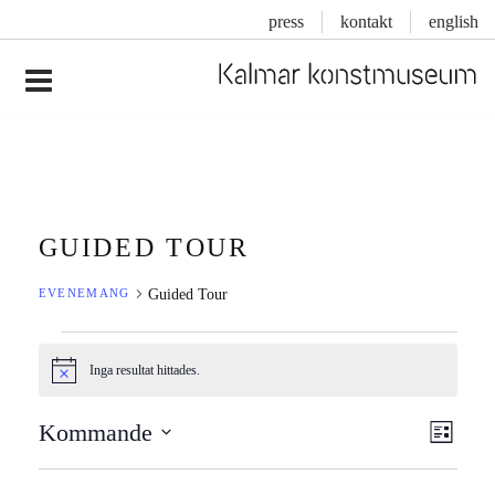
press
kontakt
english
Inläggsnavigering
GUIDED TOUR
Guided Tour
EVENEMANG
EVENEMANG
Inga resultat hittades.
Notis
VY-
EV
Kommande
Lista
NAV
VYN
Välj
datum.