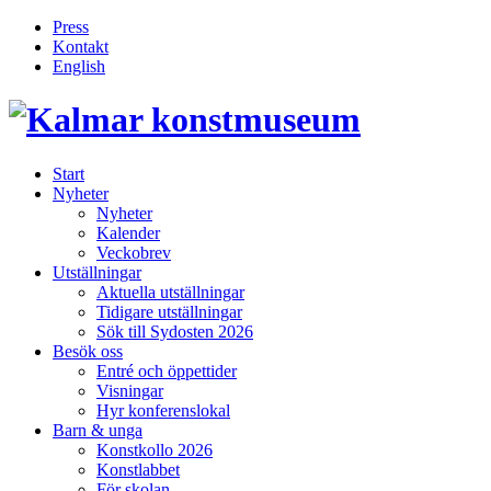
Press
Kontakt
English
Inläggsnavigering
Start
Nyheter
Nyheter
Kalender
Veckobrev
Utställningar
Aktuella utställningar
Tidigare utställningar
Sök till Sydosten 2026
Besök oss
Entré och öppettider
Visningar
Hyr konferenslokal
Barn & unga
Konstkollo 2026
Konstlabbet
För skolan