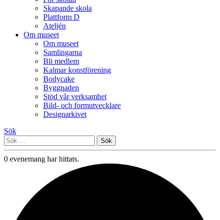
Skapande skola
Plattform D
Ateljén
Om museet
Om museet
Samlingarna
Bli medlem
Kalmar konstförening
Bodycake
Byggnaden
Stöd vår verksamhet
Bild- och formutvecklare
Designarkivet
Sök
Sök
efter:
0 evenemang har hittats.