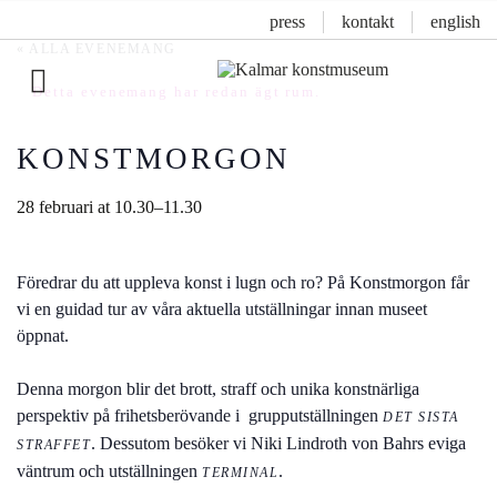
press
kontakt
english
« ALLA EVENEMANG
Detta evenemang har redan ägt rum.
Inläggsnavigering
KONSTMORGON
28 februari at 10.30
–
11.30
Föredrar du att uppleva konst i lugn och ro? På Konstmorgon får
vi en guidad tur av våra aktuella utställningar innan museet
öppnat.
Denna morgon blir det brott, straff och unika konstnärliga
perspektiv på frihetsberövande i grupputställningen
DET SISTA
. Dessutom besöker vi Niki Lindroth von Bahrs eviga
STRAFFET
väntrum och utställningen
.
TERMINAL