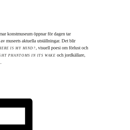
almar konstmuseum öppnar för dagen tar
 museets aktuella utställningar. Det blir
, visuell poesi om förlust och
ERE IS MY MIND?
och jordkällare,
IGHT PHANTOMS IN ITS WAKE
.
T