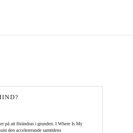
R
MIND?
ler på att förändras i grunden. I Where Is My
uist den accelererande samtidens