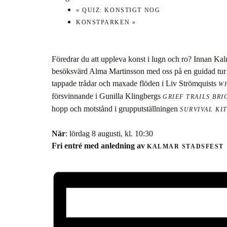
«
QUIZ: KONSTIGT NOG
KONSTPARKEN
»
Föredrar du att uppleva konst i lugn och ro? Innan K
besöksvärd Alma Martinsson med oss på en guidad tur av
tappade trådar och maxade flöden i Liv Strömquists
WH
försvinnande i Gunilla Klingbergs
GRIEF TRAILS BR
hopp och motstånd i grupputställningen
SURVIVAL KI
När
: lördag 8 augusti, kl. 10:30
Fri entré med anledning av
KALMAR STADSFEST