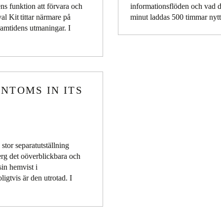
ns funktion att förvara och
informationsflöden och vad d
al Kit tittar närmare på
minut laddas 500 timmar nyt
framtidens utmaningar. I
ANTOMS IN ITS
stor separatutställning
erg det oöverblickbara och
sin hemvist i
igtvis är den utrotad. I