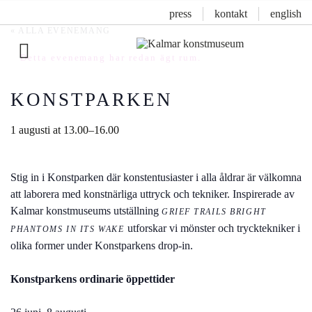
press
kontakt
english
« ALLA EVENEMANG
Detta evenemang har redan ägt rum.
Inläggsnavigering
KONSTPARKEN
1 augusti at 13.00
–
16.00
Stig in i Konstparken där konstentusiaster i alla åldrar är välkomna
att laborera med konstnärliga uttryck och tekniker. Inspirerade av
Kalmar konstmuseums utställning
GRIEF TRAILS BRIGHT
utforskar vi mönster och trycktekniker i
PHANTOMS IN ITS WAKE
olika former under Konstparkens drop-in.
Konstparkens ordinarie öppettider