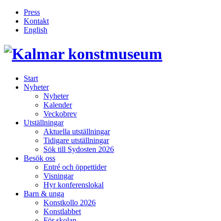
Press
Kontakt
English
Inläggsnavigering
Start
Nyheter
Nyheter
Kalender
Veckobrev
Utställningar
Aktuella utställningar
Tidigare utställningar
Sök till Sydosten 2026
Besök oss
Entré och öppettider
Visningar
Hyr konferenslokal
Barn & unga
Konstkollo 2026
Konstlabbet
För skolan