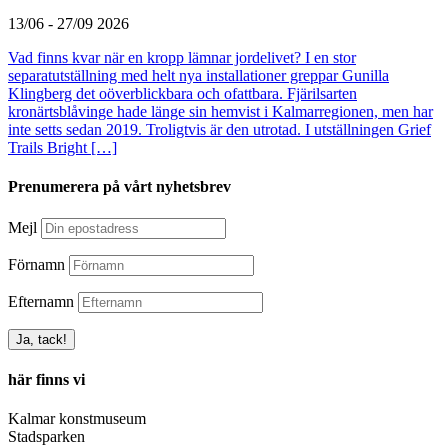
13/06 - 27/09 2026
Vad finns kvar när en kropp lämnar jordelivet? I en stor
separatutställning med helt nya installationer greppar Gunilla
Klingberg det oöverblickbara och ofattbara. Fjärilsarten
kronärtsblåvinge hade länge sin hemvist i Kalmarregionen, men har
inte setts sedan 2019. Troligtvis är den utrotad. I utställningen Grief
Trails Bright […]
Prenumerera på vårt nyhetsbrev
Mejl
Förnamn
Efternamn
här finns vi
Kalmar konstmuseum
Stadsparken