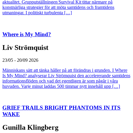
aktualitet. Grupputställningen Survival Kit tittar närmare på
konstnärliga strategier för att möta samtidens och framtidens
utmaningar. I politiskt turbulenta […]
Where is My Mind?
Liv Strömquist
23/05 - 20/09 2026
Människans sätt att tänka håller på att förändras i grunden. I Where
Is My Mind? analyserar Liv Strömquist den accelererande samtidens
informationsflöden och vad det egentligen är som pågår i våra
huvuden. Varje minut laddas 500 timmar nytt innehåll upp […]
GRIEF TRAILS BRIGHT PHANTOMS IN ITS
WAKE
Gunilla Klingberg