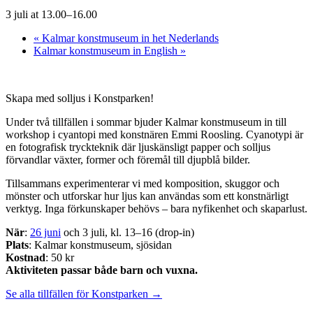
3 juli at 13.00
–
16.00
«
Kalmar konstmuseum in het Nederlands
Kalmar konstmuseum in English
»
Skapa med solljus i Konstparken!
Under två tillfällen i sommar bjuder Kalmar konstmuseum in till
workshop i cyantopi med konstnären Emmi Roosling. Cyanotypi är
en fotografisk tryckteknik där ljuskänsligt papper och solljus
förvandlar växter, former och föremål till djupblå bilder.
Tillsammans experimenterar vi med komposition, skuggor och
mönster och utforskar hur ljus kan användas som ett konstnärligt
verktyg. Inga förkunskaper behövs – bara nyfikenhet och skaparlust.
När
:
26 juni
och 3 juli, kl. 13–16 (drop-in)
Plats
: Kalmar konstmuseum, sjösidan
Kostnad
: 50 kr
Aktiviteten passar både barn och vuxna.
Se alla tillfällen för Konstparken →