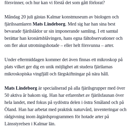
försvinner, och hur kan vi förstå det som gått förlorat?
Måndag 20 juli gästas Kalmar konstmuseum av biologen och
fjärilssamlaren
Mats Lindeborg
. Med sig har han sina best
bevarade fjärilslådor ur sin imponerande samling. I ett samtal
berättar han kronärtsblåvingen, hans egna fältobservationer och
om fler akut utrotningshotade – eller helt försvunna – arter.
Under eftermiddagen kommer det även finnas ett mikroskop på
plats vilket ger dig en unik möjlighet att studera fjärilarnas
mikroskopiska vingfjäll och färgskiftningar på nära håll.
Mats Lindeborg
är specialiserad på alla fjärilsgrupper med över
50 aktiva år bakom sig. Han har erfarenhet av fjärilsfaunan över
hela landet, med fokus på sydöstra delen i östra Småland och på
Öland. Han har arbetat med praktisk naturvård, inventeringar och
rådgivning inom åtgärdsprogrammen för hotade arter på
Länsstyrelsen i Kalmar län.