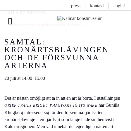
press
kontakt
english
« ALLA EVENEMANG
Detta evenemang har redan ägt rum.
Inläggsnavigering
SAMTAL:
KRONÄRTSBLÅVINGEN
OCH DE FÖRSVUNNA
ARTERNA
20 juli at 14.00
–
15.00
Det är nästan omöjligt att ta in att en art är borta. I utställningen
har Gunilla
GRIEF TRAILS BRIGHT PHANTOMS IN ITS WAKE
Klingberg intresserat sig för den försvunna fjärilsarten
kronärtsblåvinge – en fjärilsart som länge hade sin hemvist i
Kalmarregionen. Men vad innebär det egentligen när en art