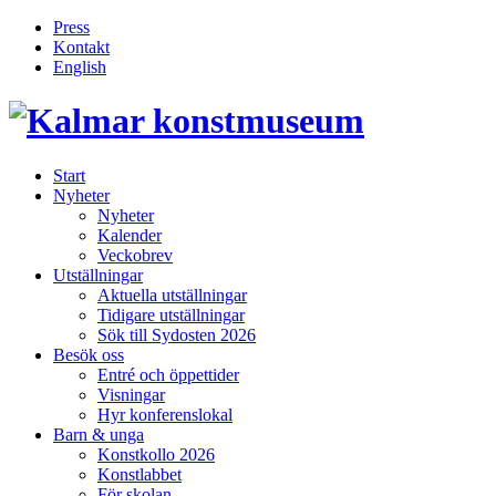
Press
Kontakt
English
Inläggsnavigering
Start
Nyheter
Nyheter
Kalender
Veckobrev
Utställningar
Aktuella utställningar
Tidigare utställningar
Sök till Sydosten 2026
Besök oss
Entré och öppettider
Visningar
Hyr konferenslokal
Barn & unga
Konstkollo 2026
Konstlabbet
För skolan