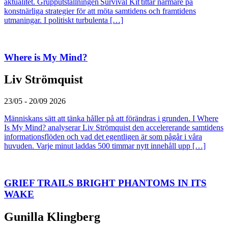
aktualitet. Grupputställningen Survival Kit tittar närmare på
konstnärliga strategier för att möta samtidens och framtidens
utmaningar. I politiskt turbulenta […]
Where is My Mind?
Liv Strömquist
23/05 - 20/09 2026
Människans sätt att tänka håller på att förändras i grunden. I Where
Is My Mind? analyserar Liv Strömquist den accelererande samtidens
informationsflöden och vad det egentligen är som pågår i våra
huvuden. Varje minut laddas 500 timmar nytt innehåll upp […]
GRIEF TRAILS BRIGHT PHANTOMS IN ITS
WAKE
Gunilla Klingberg