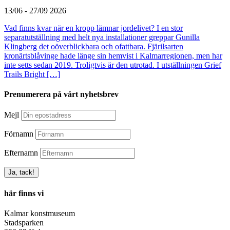
13/06 - 27/09 2026
Vad finns kvar när en kropp lämnar jordelivet? I en stor
separatutställning med helt nya installationer greppar Gunilla
Klingberg det oöverblickbara och ofattbara. Fjärilsarten
kronärtsblåvinge hade länge sin hemvist i Kalmarregionen, men har
inte setts sedan 2019. Troligtvis är den utrotad. I utställningen Grief
Trails Bright […]
Prenumerera på vårt nyhetsbrev
Mejl
Förnamn
Efternamn
här finns vi
Kalmar konstmuseum
Stadsparken