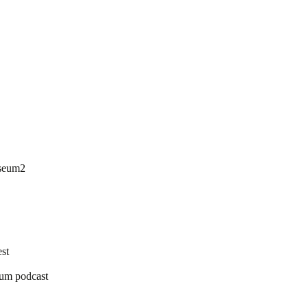
useum2
st
eum podcast