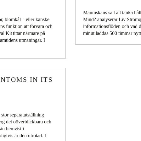
Människans sätt att tänka hål
or, blomkål – eller kanske
Mind? analyserar Liv Strömq
ns funktion att förvara och
informationsflöden och vad d
al Kit tittar närmare på
minut laddas 500 timmar nyt
framtidens utmaningar. I
ANTOMS IN ITS
stor separatutställning
erg det oöverblickbara och
sin hemvist i
igtvis är den utrotad. I