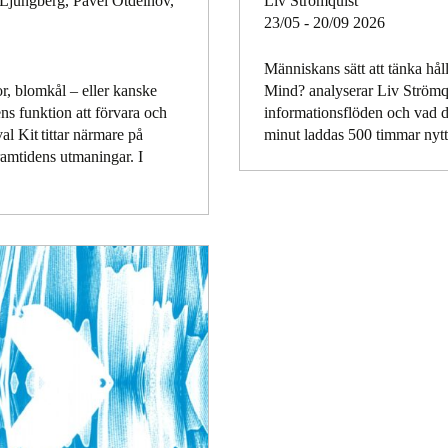
 Ljungberg, Pavel Otdelnov,
Liv Strömquist
23/05 - 20/09 2026
Människans sätt att tänka hål
or, blomkål – eller kanske
Mind? analyserar Liv Strömq
ns funktion att förvara och
informationsflöden och vad d
al Kit tittar närmare på
minut laddas 500 timmar nyt
framtidens utmaningar. I