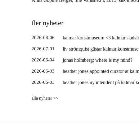
Anna-Sophie Berger, She Vanished I, 2015, silk thread
fler nyheter
2026-08-06
kalmar konstmuseum <3 kalmar stadsfe
2026-07-01
liv strömquist gästar kalmar konstmus
2026-06-04
jonas holmberg: where is my mind?
2026-06-03
heather jones appointed curator at ka
2026-06-03
heather jones ny intendent på kalmar
alla nyheter >>