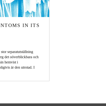
ANTOMS IN ITS
stor separatutställning
erg det oöverblickbara och
sin hemvist i
igtvis är den utrotad. I