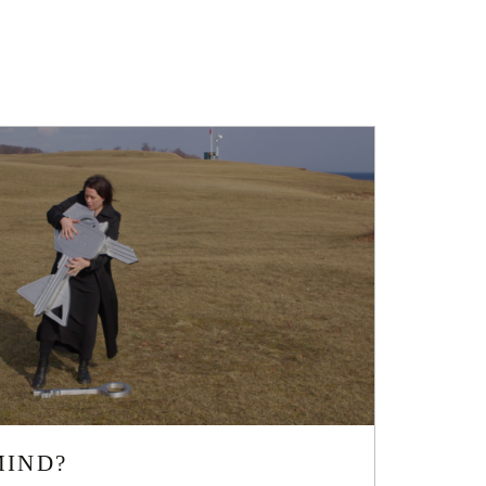
R
MIND?