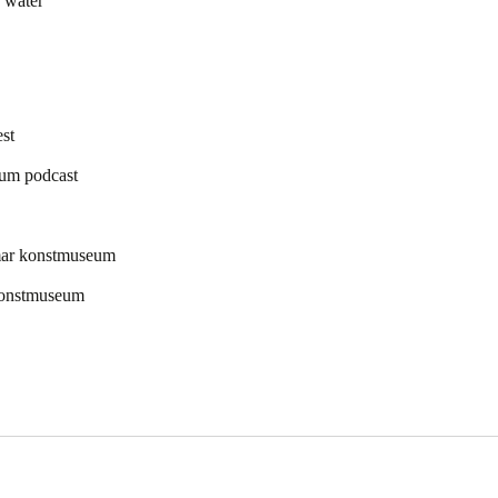
 water
st
eum podcast
lmar konstmuseum
 konstmuseum