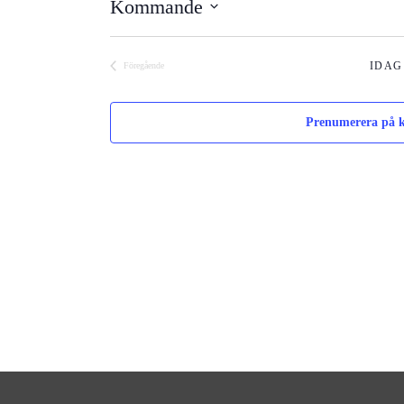
Kommande
Välj
datum.
IDAG
Föregående
Evenemang
Prenumerera på k