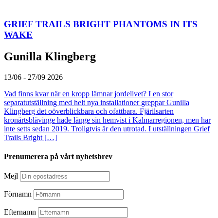
GRIEF TRAILS BRIGHT PHANTOMS IN ITS
WAKE
Gunilla Klingberg
13/06 - 27/09 2026
Vad finns kvar när en kropp lämnar jordelivet? I en stor
separatutställning med helt nya installationer greppar Gunilla
Klingberg det oöverblickbara och ofattbara. Fjärilsarten
kronärtsblåvinge hade länge sin hemvist i Kalmarregionen, men har
inte setts sedan 2019. Troligtvis är den utrotad. I utställningen Grief
Trails Bright […]
Prenumerera på vårt nyhetsbrev
Mejl
Förnamn
Efternamn