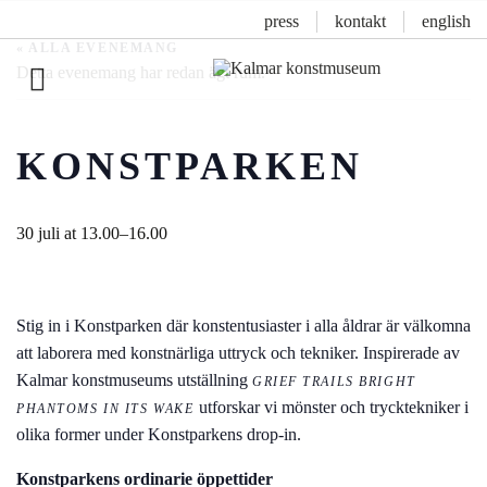
press
kontakt
english
« ALLA EVENEMANG
Detta evenemang har redan ägt rum.
Inläggsnavigering
KONSTPARKEN
30 juli at 13.00
–
16.00
Stig in i Konstparken där konstentusiaster i alla åldrar är välkomna
att laborera med konstnärliga uttryck och tekniker. Inspirerade av
Kalmar konstmuseums utställning
GRIEF TRAILS BRIGHT
utforskar vi mönster och trycktekniker i
PHANTOMS IN ITS WAKE
olika former under Konstparkens drop-in.
Konstparkens ordinarie öppettider