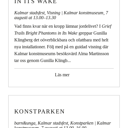
IN ITS WAKE
Kalmar stadsfest
,
Visning
| Kalmar konstmuseum,
7
augusti at 13.00
–
13.30
Vad finns kvar när en kropp lämnar jordelivet? I
Grief
Trails Bright Phantoms in Its Wake
greppar Gunilla
Klingberg det oöverblickbara och ofattbara med helt
nya installationer. Följ med på en guidad visning där
Kalmar konstmuseums besöksvärd Alma Martinsson
tar oss genom Gunilla Klingb...
Läs mer
KONSTPARKEN
barn&unga
,
Kalmar stadsfest
,
Konstparken
| Kalmar
konstmuseum,
7 augusti at 13.00
–
16.00