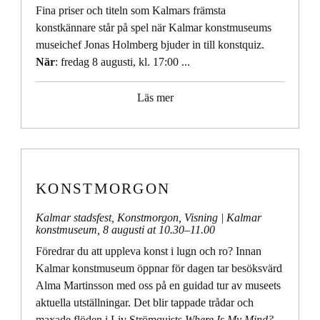
Fina priser och titeln som Kalmars främsta
konstkännare står på spel när Kalmar konstmuseums
museichef Jonas Holmberg bjuder in till konstquiz.
När
: fredag 8 augusti, kl. 17:00 ...
Läs mer
KONSTMORGON
Kalmar stadsfest
,
Konstmorgon
,
Visning
| Kalmar
konstmuseum,
8 augusti at 10.30
–
11.00
Föredrar du att uppleva konst i lugn och ro? Innan
Kalmar konstmuseum öppnar för dagen tar besöksvärd
Alma Martinsson med oss på en guidad tur av museets
aktuella utställningar. Det blir tappade trådar och
maxade flöden i Liv Strömquists
Where Is My Mind?
,