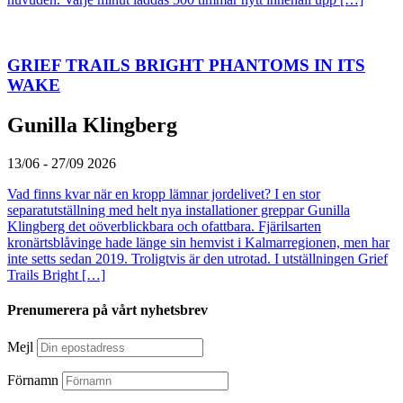
GRIEF TRAILS BRIGHT PHANTOMS IN ITS
WAKE
Gunilla Klingberg
13/06 - 27/09 2026
Vad finns kvar när en kropp lämnar jordelivet? I en stor
separatutställning med helt nya installationer greppar Gunilla
Klingberg det oöverblickbara och ofattbara. Fjärilsarten
kronärtsblåvinge hade länge sin hemvist i Kalmarregionen, men har
inte setts sedan 2019. Troligtvis är den utrotad. I utställningen Grief
Trails Bright […]
Prenumerera på vårt nyhetsbrev
Mejl
Förnamn