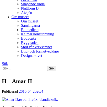
Skapande skola
Plattform D
Ateljén
Om museet
Om museet
Samlingarna
Bli medlem
Kalmar konstförening
Bodycake
Byggnaden
Stöd vår verksamhet
Bild- och formutvecklare
Designarkivet
Sök
Sök
efter:
H – Amar II
Publicerad
2016-04-20
20/4