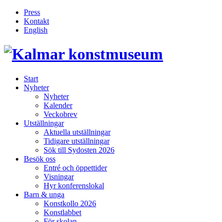
Press
Kontakt
English
Inläggsnavigering
Start
Nyheter
Nyheter
Kalender
Veckobrev
Utställningar
Aktuella utställningar
Tidigare utställningar
Sök till Sydosten 2026
Besök oss
Entré och öppettider
Visningar
Hyr konferenslokal
Barn & unga
Konstkollo 2026
Konstlabbet
För skolan