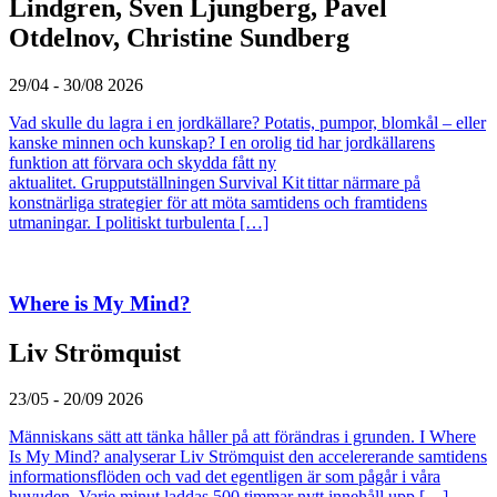
Lindgren, Sven Ljungberg, Pavel
Otdelnov, Christine Sundberg
29/04 - 30/08 2026
Vad skulle du lagra i en jordkällare? Potatis, pumpor, blomkål – eller
kanske minnen och kunskap? I en orolig tid har jordkällarens
funktion att förvara och skydda fått ny
aktualitet. Grupputställningen Survival Kit tittar närmare på
konstnärliga strategier för att möta samtidens och framtidens
utmaningar. I politiskt turbulenta […]
Where is My Mind?
Liv Strömquist
23/05 - 20/09 2026
Människans sätt att tänka håller på att förändras i grunden. I Where
Is My Mind? analyserar Liv Strömquist den accelererande samtidens
informationsflöden och vad det egentligen är som pågår i våra
huvuden. Varje minut laddas 500 timmar nytt innehåll upp […]