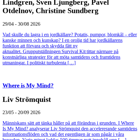
Lindgren, Sven Ljungberg, Pavel
Otdelnov, Christine Sundberg
29/04 - 30/08 2026
Vad skulle du lagra i en jordkällare? Potatis, pumpor, blomkål – eller
kanske minnen och kunskap? I en orolig tid har jordkällarens
funktion att förvara och skydda fått ny
aktualitet. Grupputställningen Survival Kit tittar närmare på
konstnärliga strategier för att möta samtidens och framtidens
utmaningar. I politiskt turbulenta […]
Where is My Mind?
Liv Strömquist
23/05 - 20/09 2026
Människans sätt att tänka håller på att förändras i grunden. I Where
Is My Mind? analyserar Liv Strömquist den accelererande samtidens
informationsflöden och vad det egentligen är som pågår i våra
huvuden. Varje minut laddas 500 timmar nytt innehåll upp […]