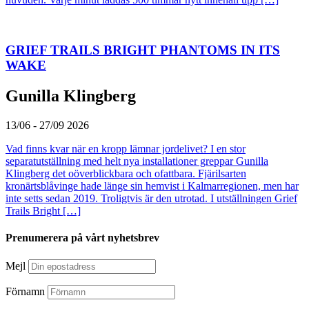
GRIEF TRAILS BRIGHT PHANTOMS IN ITS
WAKE
Gunilla Klingberg
13/06 - 27/09 2026
Vad finns kvar när en kropp lämnar jordelivet? I en stor
separatutställning med helt nya installationer greppar Gunilla
Klingberg det oöverblickbara och ofattbara. Fjärilsarten
kronärtsblåvinge hade länge sin hemvist i Kalmarregionen, men har
inte setts sedan 2019. Troligtvis är den utrotad. I utställningen Grief
Trails Bright […]
Prenumerera på vårt nyhetsbrev
Mejl
Förnamn