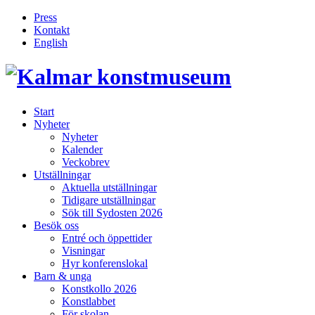
Press
Kontakt
English
Inläggsnavigering
Start
Nyheter
Nyheter
Kalender
Veckobrev
Utställningar
Aktuella utställningar
Tidigare utställningar
Sök till Sydosten 2026
Besök oss
Entré och öppettider
Visningar
Hyr konferenslokal
Barn & unga
Konstkollo 2026
Konstlabbet
För skolan