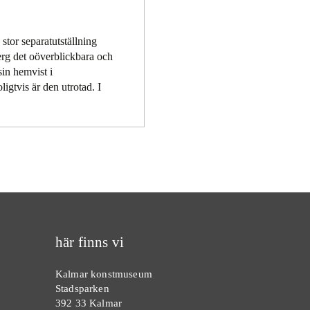
stor separatutställning
erg det oöverblickbara och
sin hemvist i
igtvis är den utrotad. I
här finns vi
Kalmar konstmuseum
Stadsparken
392 33 Kalmar