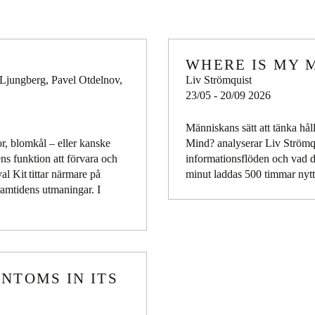
WHERE IS MY 
 Ljungberg, Pavel Otdelnov,
Liv Strömquist
23/05 - 20/09 2026
Människans sätt att tänka hål
or, blomkål – eller kanske
Mind? analyserar Liv Strömq
ns funktion att förvara och
informationsflöden och vad d
al Kit tittar närmare på
minut laddas 500 timmar nyt
framtidens utmaningar. I
ANTOMS IN ITS