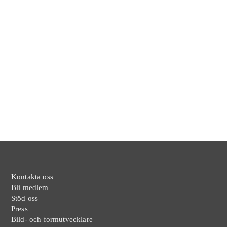
Kontakta oss
Bli medlem
Stöd oss
Press
Bild- och formutvecklare