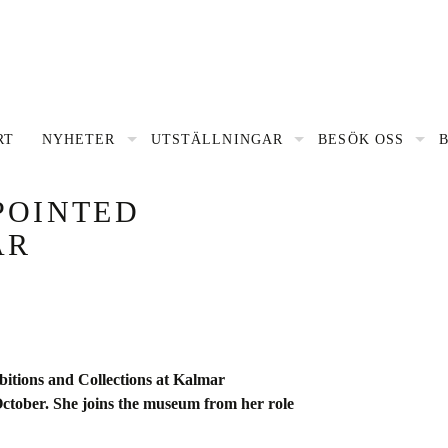
gsnavigering
RT
NYHETER
UTSTÄLLNINGAR
BESÖK OSS
POINTED
AR
itions and Collections at Kalmar
ctober. She joins the museum from her role