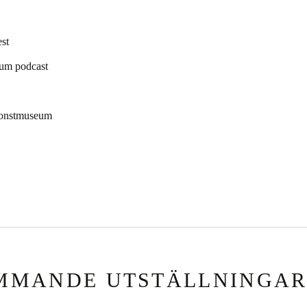
st
eum podcast
 konstmuseum
MMANDE UTSTÄLLNINGA