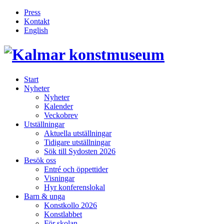
Press
Kontakt
English
Inläggsnavigering
Start
Nyheter
Nyheter
Kalender
Veckobrev
Utställningar
Aktuella utställningar
Tidigare utställningar
Sök till Sydosten 2026
Besök oss
Entré och öppettider
Visningar
Hyr konferenslokal
Barn & unga
Konstkollo 2026
Konstlabbet
För skolan