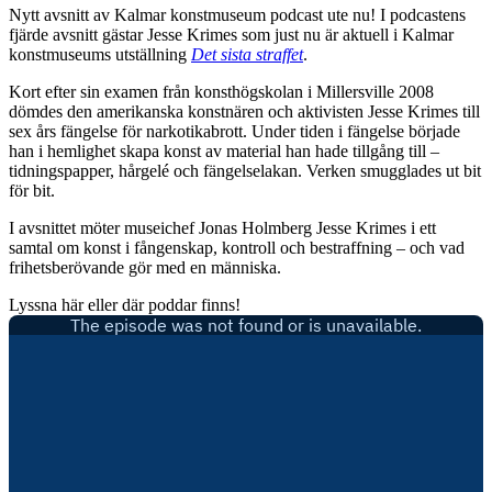
Nytt avsnitt av Kalmar konstmuseum podcast ute nu! I podcastens
fjärde avsnitt gästar Jesse Krimes som just nu är aktuell i Kalmar
konstmuseums utställning
Det sista straffet
.
Kort efter sin examen från konsthögskolan i Millersville 2008
dömdes den amerikanska konstnären och aktivisten Jesse Krimes till
sex års fängelse för narkotikabrott. Under tiden i fängelse började
han i hemlighet skapa konst av material han hade tillgång till –
tidningspapper, hårgelé och fängelselakan. Verken smugglades ut bit
för bit.
I avsnittet möter museichef Jonas Holmberg Jesse Krimes i ett
samtal om konst i fångenskap, kontroll och bestraffning – och vad
frihetsberövande gör med en människa.
Lyssna här eller där poddar finns!