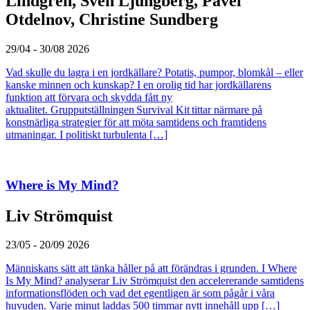
Lindgren, Sven Ljungberg, Pavel
Otdelnov, Christine Sundberg
29/04 - 30/08 2026
Vad skulle du lagra i en jordkällare? Potatis, pumpor, blomkål – eller
kanske minnen och kunskap? I en orolig tid har jordkällarens
funktion att förvara och skydda fått ny
aktualitet. Grupputställningen Survival Kit tittar närmare på
konstnärliga strategier för att möta samtidens och framtidens
utmaningar. I politiskt turbulenta […]
Where is My Mind?
Liv Strömquist
23/05 - 20/09 2026
Människans sätt att tänka håller på att förändras i grunden. I Where
Is My Mind? analyserar Liv Strömquist den accelererande samtidens
informationsflöden och vad det egentligen är som pågår i våra
huvuden. Varje minut laddas 500 timmar nytt innehåll upp […]