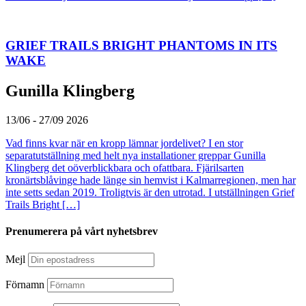
GRIEF TRAILS BRIGHT PHANTOMS IN ITS
WAKE
Gunilla Klingberg
13/06 - 27/09 2026
Vad finns kvar när en kropp lämnar jordelivet? I en stor
separatutställning med helt nya installationer greppar Gunilla
Klingberg det oöverblickbara och ofattbara. Fjärilsarten
kronärtsblåvinge hade länge sin hemvist i Kalmarregionen, men har
inte setts sedan 2019. Troligtvis är den utrotad. I utställningen Grief
Trails Bright […]
Prenumerera på vårt nyhetsbrev
Mejl
Förnamn