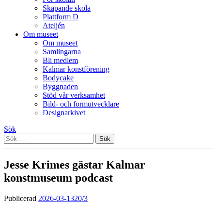
Skapande skola
Plattform D
Ateljén
Om museet
Om museet
Samlingarna
Bli medlem
Kalmar konstförening
Bodycake
Byggnaden
Stöd vår verksamhet
Bild- och formutvecklare
Designarkivet
Sök
Sök
efter:
Jesse Krimes gästar Kalmar
konstmuseum podcast
Publicerad
2026-03-13
20/3