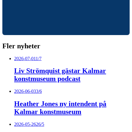
Fler nyheter
2026-07-01
1/7
Liv Strömquist gästar Kalmar
konstmuseum podcast
2026-06-03
3/6
Heather Jones ny intendent på
Kalmar konstmuseum
2026-05-26
26/5