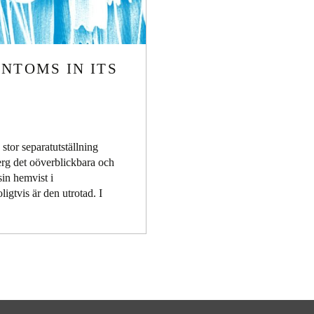
ANTOMS IN ITS
stor separatutställning
erg det oöverblickbara och
sin hemvist i
igtvis är den utrotad. I