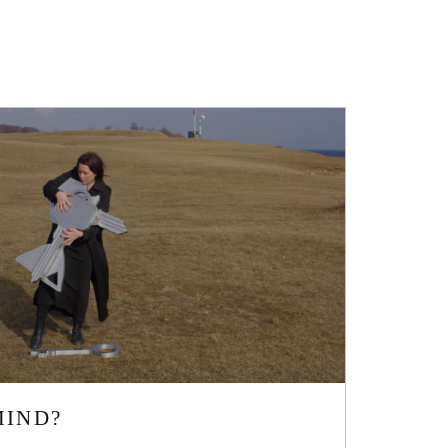
R
MIND?