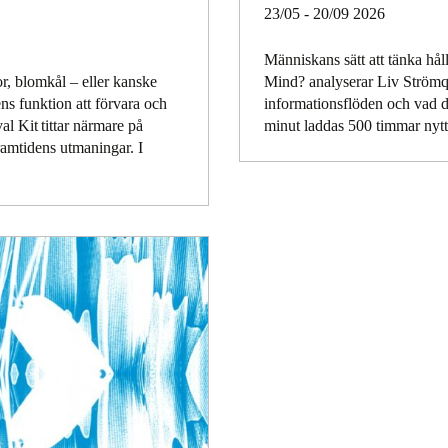
23/05 - 20/09 2026
Människans sätt att tänka hål
or, blomkål – eller kanske
Mind? analyserar Liv Strömq
ns funktion att förvara och
informationsflöden och vad d
al Kit tittar närmare på
minut laddas 500 timmar nyt
framtidens utmaningar. I