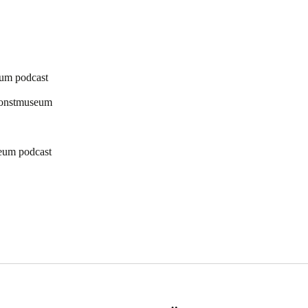
eum podcast
 konstmuseum
eum podcast