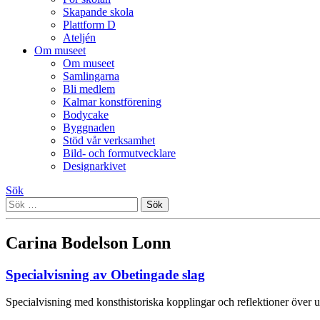
Skapande skola
Plattform D
Ateljén
Om museet
Om museet
Samlingarna
Bli medlem
Kalmar konstförening
Bodycake
Byggnaden
Stöd vår verksamhet
Bild- och formutvecklare
Designarkivet
Sök
Sök
efter:
Carina Bodelson Lonn
Specialvisning av Obetingade slag
Specialvisning med konsthistoriska kopplingar och reflektioner över u