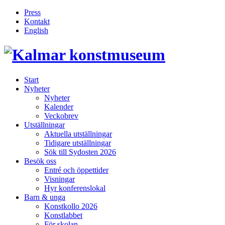
Press
Kontakt
English
Inläggsnavigering
Start
Nyheter
Nyheter
Kalender
Veckobrev
Utställningar
Aktuella utställningar
Tidigare utställningar
Sök till Sydosten 2026
Besök oss
Entré och öppettider
Visningar
Hyr konferenslokal
Barn & unga
Konstkollo 2026
Konstlabbet
För skolan