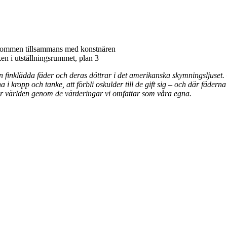
lkommen tillsammans med konstnären
n i utställningsrummet, plan 3
inklädda fäder och deras döttrar i det amerikanska skymningsljuset. 
a i kropp och tanke, att förbli oskulder till de gift sig – och där fädern
kar världen genom de värderingar vi omfattar som våra egna.