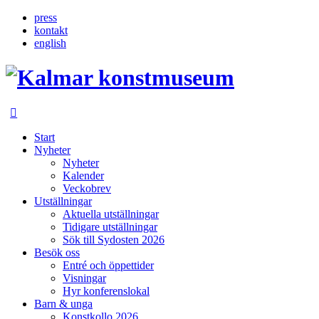
press
kontakt
english
Inläggsnavigering
Start
Nyheter
Nyheter
Kalender
Veckobrev
Utställningar
Aktuella utställningar
Tidigare utställningar
Sök till Sydosten 2026
Besök oss
Entré och öppettider
Visningar
Hyr konferenslokal
Barn & unga
Konstkollo 2026