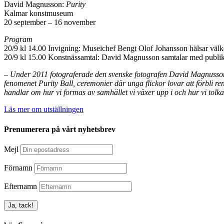
David Magnusson:
Purity
Kalmar konstmuseum
20 september – 16 november
Program
20/9 kl 14.00 Invigning: Museichef Bengt Olof Johansson hälsar vä
20/9 kl 15.00 Konstnässamtal: David Magnusson samtalar med publike
– Under 2011 fotograferade den svenske fotografen David Magnusson f
fenomenet Purity Ball, ceremonier där unga flickor lovar att förbli ren
handlar om hur vi formas av samhället vi växer upp i och hur vi tol
Läs mer om utställningen
Prenumerera på vårt nyhetsbrev
Mejl
Förnamn
Efternamn