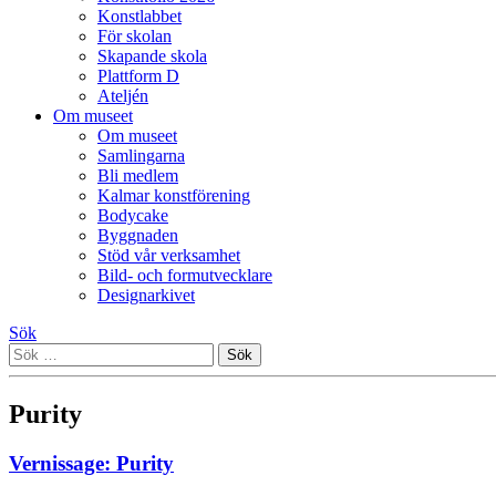
Konstlabbet
För skolan
Skapande skola
Plattform D
Ateljén
Om museet
Om museet
Samlingarna
Bli medlem
Kalmar konstförening
Bodycake
Byggnaden
Stöd vår verksamhet
Bild- och formutvecklare
Designarkivet
Sök
Sök
efter:
Purity
Vernissage: Purity