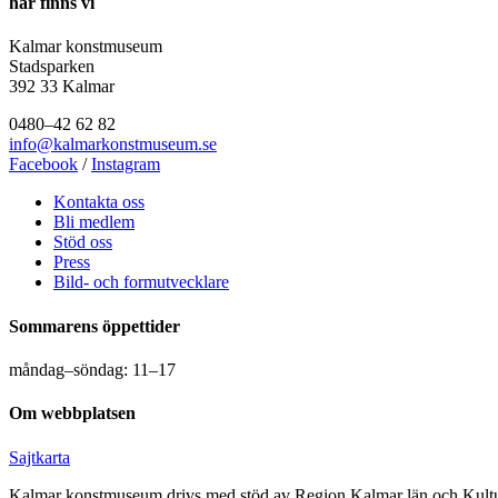
här finns vi
Kalmar konstmuseum
Stadsparken
392 33 Kalmar
0480–42 62 82
info@kalmarkonstmuseum.se
Facebook
/
Instagram
Kontakta oss
Bli medlem
Stöd oss
Press
Bild- och formutvecklare
Sommarens öppettider
måndag–söndag: 11–17
Om webbplatsen
Sajtkarta
Kalmar konstmuseum drivs med stöd av Region Kalmar län och Kultu