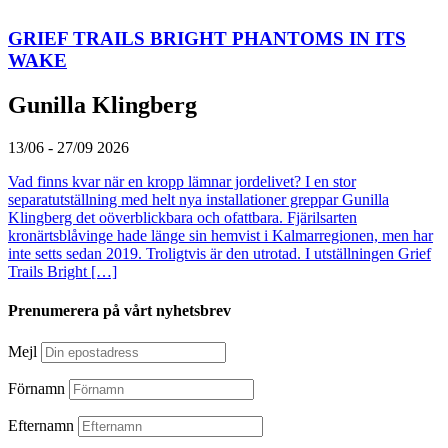
GRIEF TRAILS BRIGHT PHANTOMS IN ITS
WAKE
Gunilla Klingberg
13/06 - 27/09 2026
Vad finns kvar när en kropp lämnar jordelivet? I en stor
separatutställning med helt nya installationer greppar Gunilla
Klingberg det oöverblickbara och ofattbara. Fjärilsarten
kronärtsblåvinge hade länge sin hemvist i Kalmarregionen, men har
inte setts sedan 2019. Troligtvis är den utrotad. I utställningen Grief
Trails Bright […]
Prenumerera på vårt nyhetsbrev
Mejl
Förnamn
Efternamn