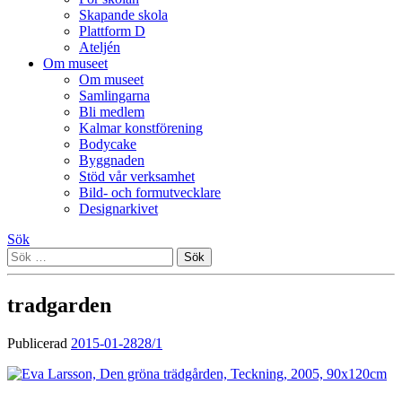
Skapande skola
Plattform D
Ateljén
Om museet
Om museet
Samlingarna
Bli medlem
Kalmar konstförening
Bodycake
Byggnaden
Stöd vår verksamhet
Bild- och formutvecklare
Designarkivet
Sök
Sök
efter:
tradgarden
Publicerad
2015-01-28
28/1