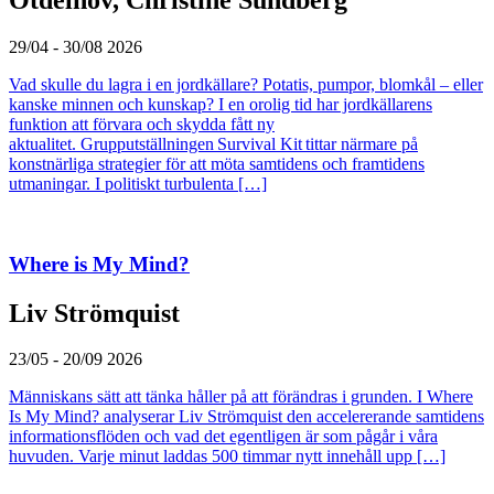
Otdelnov, Christine Sundberg
29/04 - 30/08 2026
Vad skulle du lagra i en jordkällare? Potatis, pumpor, blomkål – eller
kanske minnen och kunskap? I en orolig tid har jordkällarens
funktion att förvara och skydda fått ny
aktualitet. Grupputställningen Survival Kit tittar närmare på
konstnärliga strategier för att möta samtidens och framtidens
utmaningar. I politiskt turbulenta […]
Where is My Mind?
Liv Strömquist
23/05 - 20/09 2026
Människans sätt att tänka håller på att förändras i grunden. I Where
Is My Mind? analyserar Liv Strömquist den accelererande samtidens
informationsflöden och vad det egentligen är som pågår i våra
huvuden. Varje minut laddas 500 timmar nytt innehåll upp […]