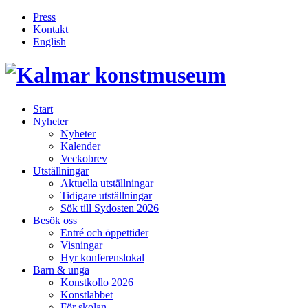
Press
Kontakt
English
Inläggsnavigering
Start
Nyheter
Nyheter
Kalender
Veckobrev
Utställningar
Aktuella utställningar
Tidigare utställningar
Sök till Sydosten 2026
Besök oss
Entré och öppettider
Visningar
Hyr konferenslokal
Barn & unga
Konstkollo 2026
Konstlabbet
För skolan