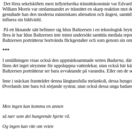
Det förra sekelskiftets mest inflytelserika träsnittskonstnär var Edva
William Morris var omfamnandet av träsnittet en skarp reaktion mot 
gestaltade han den moderna människans alienation och ångest, samtid
influera sin bildvärld.
På ett liknande sätt befinner sig Idun Baltzersen i en teknologisk br
flera år har Idun Baltzersen inte minst undersökt samtida mediala repres
Baltzersen porträtterar bortvända flickgestalter och som genom sin om
***
I utställningen visas också den uppmärksammade serien
Badarna
, dä
finns det inget utrymme för uppsluppna vattenlekar, utan också här k
Baltzersen porträtterar ser bara avvaktande på varandra. Eller om de ser
Inne i snäckan framträder denna längtansfulla melankoli, dessa hungr
Øverlands inte bara två sörjande systrar, utan också dessa unga badare
Men ingen kan komma en annen
så nær som det hungrende hjerte vil.
Og ingen kan vite om veien