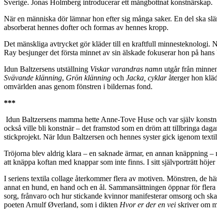
Sverige. Jonas Holmberg introducerar ett mångbottnat konstnärskap.
När en människa dör lämnar hon efter sig många saker. En del ska slän
absorberat hennes dofter och formas av hennes kropp.
Det mänskliga avtrycket gör kläder till en kraftfull minnesteknologi. 
Ray besjunger det första minnet av sin älskade fokuserar hon på hans 
Idun Baltzersens utställning
Viskar varandras namn
utgår från minnen 
Svävande klänning
,
Grön klänning
och
Jacka, cyklar
återger hon kläd
omvärlden anas genom fönstren i bildernas fond.
***
Idun Baltzersens mamma hette Anne-Tove Huse och var själv konstnär.
också ville bli konstnär – det framstod som en dröm att tillbringa daga
stickprojekt. När Idun Baltzersen och hennes syster gick igenom textil
Tröjorna blev aldrig klara – en saknade ärmar, en annan knäppning –
att knäppa koftan med knappar som inte finns. I sitt självporträtt hö
I seriens textila collage återkommer flera av motiven. Mönstren, de hä
annat en hund, en hand och en ål. Sammansättningen öppnar för flera möj
sorg, frånvaro och hur stickande kvinnor manifesterar omsorg och skap
poeten Arnulf Øverland, som i dikten
Hvor er der en vei
skriver om mä