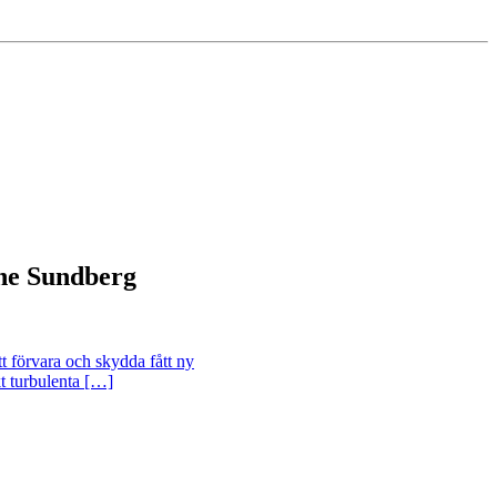
ine Sundberg
tt förvara och skydda fått ny
kt turbulenta […]