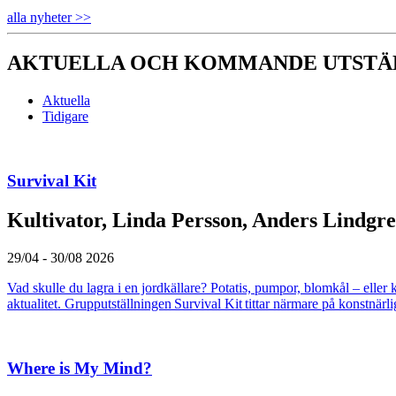
alla nyheter >>
AKTUELLA OCH KOMMANDE UTSTÄ
Aktuella
Tidigare
Survival Kit
Kultivator, Linda Persson, Anders Lindgr
29/04 - 30/08 2026
Vad skulle du lagra i en jordkällare? Potatis, pumpor, blomkål – eller
aktualitet. Grupputställningen Survival Kit tittar närmare på konstnärli
Where is My Mind?