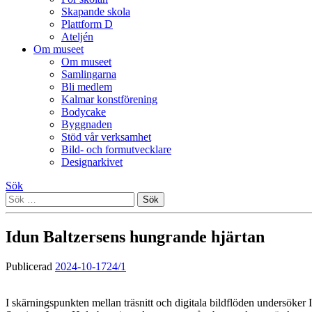
Skapande skola
Plattform D
Ateljén
Om museet
Om museet
Samlingarna
Bli medlem
Kalmar konstförening
Bodycake
Byggnaden
Stöd vår verksamhet
Bild- och formutvecklare
Designarkivet
Sök
Sök
efter:
Idun Baltzersens hungrande hjärtan
Publicerad
2024-10-17
24/1
I skärningspunkten mellan träsnitt och digitala bildflöden undersöke