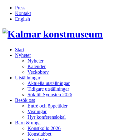
Press
Kontakt
English
Inläggsnavigering
Start
Nyheter
Nyheter
Kalender
Veckobrev
Utställningar
Aktuella utställningar
Tidigare utställningar
Sök till Sydosten 2026
Besök oss
Entré och öppettider
Visningar
Hyr konferenslokal
Barn & unga
Konstkollo 2026
Konstlabbet
För skolan