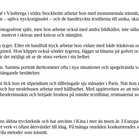
jé i Västberga i södra Stockholm arbetar hon med monumentala träsnitt,
van – själva tryckoriginalet – och de handtryckta textilierna till unika, 
otograferat själv, men hon arbetar också med andra bildkällor, inte säll
 motivet i skivan med knivar och stämjärn.
 tyger. Efter ett handfull tryck arbetar hon vidare med både träskivan o
pistol. Hon klipper också sönder tygerna, lägger ut bitarna på golvet och
ir det möjligt att se de stora verken i sin helhet.
ken. Samma porträtt återkommer ofta i nya situationer och spegelvända vari
nhängande berättelser.
ol fick hon ett stipendium och tillbringade sju månader i Paris. När hon
och hur modehusen arbetar med hållbarhet. Med upplevelsen av att möta
oderimaskin och började brodera på mindre textilbitar, restmaterial som 
ärldens äldsta tryckteknik och har använts i Kina i mer än tusen år. I Europ
 verk vi oftast återvänder till idag. På många områden konkurrerades s
nella metoder som träsnitt.