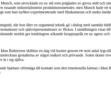
rd Munch, som utvecklade en ny stil som präglades av grova snitt och utn
den rusande industrialismens produktionsmetoder, men Munch hade ett m
igt som han nyfiket experimenterade med filmkameran och andra mediet
ytningstid, där hon låter en urgammal teknik gå i dialog med samtida bil
entationer och självrepresentationer av flickor. I utställningen visas ti
slutande storlek ger tonåringens sökande kroppsspråk en ny agens och e
r Idun Baltzersen skildrar en dag vid kusten genom ett stort antal tygc
ännetecknas gestalterna av något osäkert och prövande. Solen skiner öv
 in i sig själva.
ande hjärtans oförmåga till kontakt som den emotionella kärnan i Idun 
: