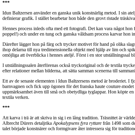
***
Idun Baltzersen använder en ganska unik konstnärlig metod. I sin atel
definierar grafik. I stället bearbetar hon både den grovt ristade träski
Hennes process inleds ofta med ett fotografi. Det kan vara något hon f
poppel!) och under en tung och ganska våldsam process karvar hon in
Därefter lägger hon på färg och trycker motivet för hand på olika slags
ihop delarna till nya tredimensionella objekt med hjälp av lim och spik
omöjliga att överblicka i hennes ateljé. Först i en stor utställningssal bl
I utställningssalen återförenas också tryckoriginal och de textila tryc
efter relationer mellan bilderna, att sätta samman scenerna till samma
Ett av de senaste elementen i Idun Baltzersens metod är broderiet. I fj
barnvagnen och fick upp ögonen för det franska haute couture-modet 
uppmärksamhet även till små och obetydliga tyglappar. Hon köpte en br
textila verken.
***
Att karva i trä är att skriva in sig i en lång tradition. Träsnittet är v
Albrecht Dürers detaljrika
Apokalypsens fyra ryttare
från 1498 som det
talet började konstnärer och formgivare åter intressera sig för traditio