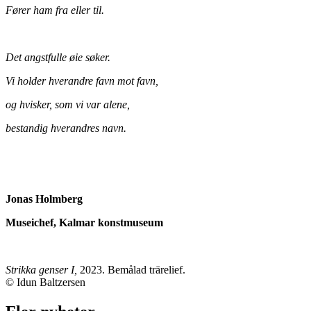
Fører ham fra eller til.
Det angstfulle øie søker.
Vi holder hverandre favn mot favn,
og hvisker, som vi var alene,
bestandig hverandres navn.
Jonas Holmberg
Museichef, Kalmar konstmuseum
Strikka genser I,
2023. Bemålad trärelief.
© Idun Baltzersen