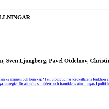
LLNINGAR
en, Sven Ljungberg, Pavel Otdelnov, Christ
 kanske minnen och kunskap? I en orolig tid har jordkällarens funktion a
ga strategier för att möta samtidens och framtidens utmaningar. I politis