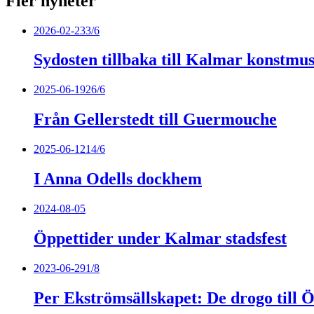
Fler nyheter
2026-02-23
3/6
Sydosten tillbaka till Kalmar konstm
2025-06-19
26/6
Från Gellerstedt till Guermouche
2025-06-12
14/6
I Anna Odells dockhem
2024-08-05
Öppettider under Kalmar stadsfest
2023-06-29
1/8
Per Ekströmsällskapet: De drogo till Ö