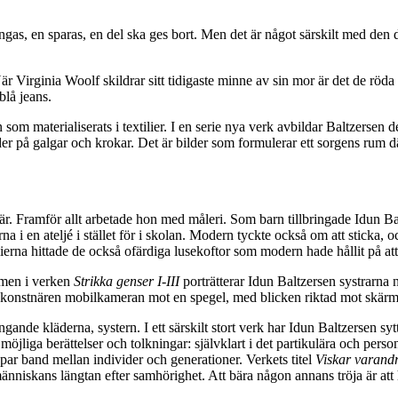
gas, en sparas, en del ska ges bort. Men det är något särskilt med den 
När Virginia Woolf skildrar sitt tidigaste minne av sin mor är det de r
blå jeans.
som materialiserats i textilier. I en serie nya verk avbildar Baltzersen
er på galgar och krokar. Det är bilder som formulerar ett sorgens rum d
 Framför allt arbetade hon med måleri. Som barn tillbringade Idun Balt
rna i en ateljé i stället för i skolan. Modern tyckte också om att sticka
ierna hittade de också ofärdiga lusekoftor som modern hade hållit på att
 men i verken
Strikka genser I-III
porträtterar Idun Baltzersen systrarna 
jer konstnären mobilkameran mot en spegel, med blicken riktad mot skär
ngande kläderna, systern. I ett särskilt stort verk har Idun Baltzersen 
liga berättelser och tolkningar: självklart i det partikulära och person
ar band mellan individer och generationer. Verkets titel
Viskar varand
nniskans längtan efter samhörighet. Att bära någon annans tröja är att h