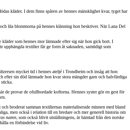
dödas kläder. I dem finns spåren av hennes mänsklighet kvar, tyget har
öda och lila blommorna på hennes klänning hon beskriver. När Lana Del
 de kläder som hennes mor lämnade efter sig när hon gick bort. I
är upphängda textilier får ge form åt saknaden, samtidigt som
zersen mycket tid i hennes ateljé i Trondheim och insåg att hon
, och efter sin död lämnade hon kvar stora mängder garn och halvfärdiga
 sticka.
när de provar de ofullbordade koftorna. Hennes syster gör en gest för
men.
sytt och broderat samman textiliernas materialiserade minnen med bland
liga, men också i relation till en bredare och mer generell historia om
ras namn
, som också blivit utställningens, är hämtad från den norske
ålla en förbindelse vid liv.