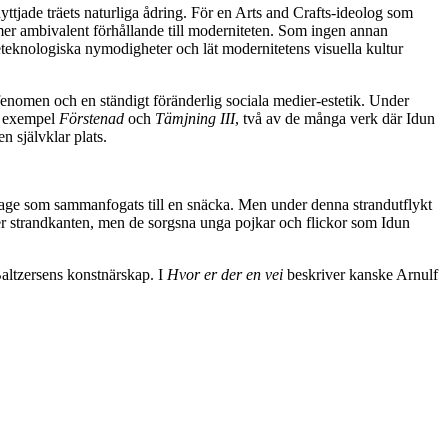
yttjade träets naturliga ådring. För en Arts and Crafts-ideolog som
er ambivalent förhållande till moderniteten. Som ingen annan
eknologiska nymodigheter och lät modernitetens visuella kultur
dfenomen och en ständigt föränderlig sociala medier-estetik. Under
ll exempel
Förstenad
och
Tämjning III
, två av de många verk där Idun
n självklar plats.
ollage som sammanfogats till en snäcka. Men under denna strandutflykt
er strandkanten, men de sorgsna unga pojkar och flickor som Idun
Baltzersens konstnärskap. I
Hvor er der en vei
beskriver kanske Arnulf