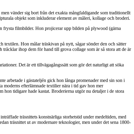
 men vänder sig bort från det exakta mångfaldigande som traditionellt
skulpturala objekt som inkluderar element av måleri, kollage och broderi.
an frysta filmbilder. Hon projicerar upp bilden på plywood (gärna
ch textilen. Hon målar träskivan på nytt, sågar sönder den och sätter
 tråcklar ihop dem för hand till grova collage som är så stora att de är
ationer. Det är ett tillvägagångssätt som gör det naturligt att söka
 inte arbetade i gästateljén gick hon långa promenader med sin son i
 moderns efterlämnade textilier nära i tid gav hon mer
hon tidigare hade kastat. Broderierna utgör nu detaljer i de stora
a inträffade träsnittets konstnärliga storhetstid under medeltiden, med
edan träsnittet ut av modernare teknologier, men under det sena 1800-