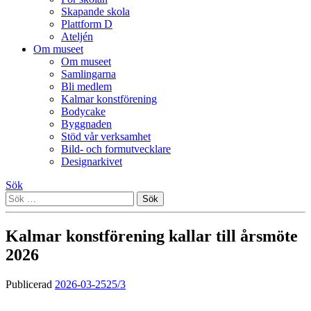
Skapande skola
Plattform D
Ateljén
Om museet
Om museet
Samlingarna
Bli medlem
Kalmar konstförening
Bodycake
Byggnaden
Stöd vår verksamhet
Bild- och formutvecklare
Designarkivet
Sök
Sök
efter:
Kalmar konstförening kallar till årsmöte
2026
Publicerad
2026-03-25
25/3