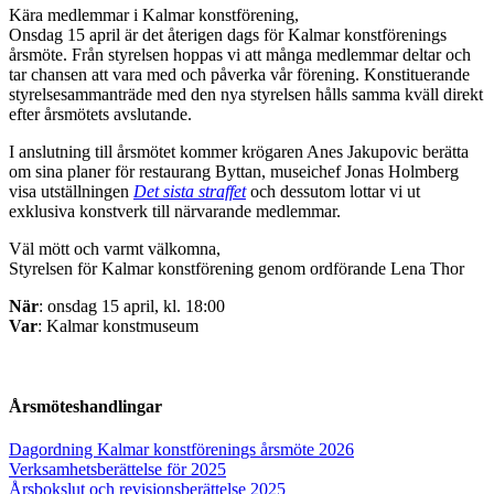
Kära medlemmar i Kalmar konstförening,
Onsdag 15 april är det återigen dags för Kalmar konstförenings
årsmöte. Från styrelsen hoppas vi att många medlemmar deltar och
tar chansen att vara med och påverka vår förening. Konstituerande
styrelsesammanträde med den nya styrelsen hålls samma kväll direkt
efter årsmötets avslutande.
I anslutning till årsmötet kommer krögaren Anes Jakupovic berätta
om sina planer för restaurang Byttan, museichef Jonas Holmberg
visa utställningen
Det sista straffet
och dessutom lottar vi ut
exklusiva konstverk till närvarande medlemmar.
Väl mött och varmt välkomna,
Styrelsen för Kalmar konstförening genom ordförande Lena Thor
När
: onsdag 15 april, kl. 18:00
Var
: Kalmar konstmuseum
Årsmöteshandlingar
Dagordning Kalmar konstförenings årsmöte 2026
Verksamhetsberättelse för 2025
Årsbokslut och revisionsberättelse 2025