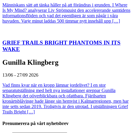
Människans sätt att tänka håller på att förändras i grunden. I Where
Is My Mind? analyserar Liv Strömquist den accelererande samtidens
informationsflöden och vad det egentligen är som pågår i våra
huvuden. Varje minut laddas 500 timmar nytt innehåll upp […]
GRIEF TRAILS BRIGHT PHANTOMS IN ITS
WAKE
Gunilla Klingberg
13/06 - 27/09 2026
Vad finns kvar när en kropp lämnar jordelivet? I en stor
separatutställning med helt nya installationer greppar Gunilla
Klingberg det oöverblickbara och ofattbara. Fjärilsarten
kronärtsblåvinge hade länge sin hemvist i Kalmarregionen, men har
inte setts sedan 2019. Troligtvis är den utrotad. I utställningen Grief
Trails Bright […]
Prenumerera på vårt nyhetsbrev