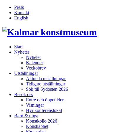
Press
Kontakt
English
Inläggsnavigering
Start
Nyheter
Nyheter
Kalender
Veckobrev
Utställningar
Aktuella utställningar
Tidigare utställningar
Sök till Sydosten 2026
Besök oss
Entré och öppettider
Visningar
Hyr konferenslokal
Barn & unga
Konstkollo 2026
Konstlabbet
För skolan