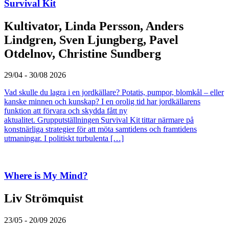
Survival Kit
Kultivator, Linda Persson, Anders
Lindgren, Sven Ljungberg, Pavel
Otdelnov, Christine Sundberg
29/04 - 30/08 2026
Vad skulle du lagra i en jordkällare? Potatis, pumpor, blomkål – eller
kanske minnen och kunskap? I en orolig tid har jordkällarens
funktion att förvara och skydda fått ny
aktualitet. Grupputställningen Survival Kit tittar närmare på
konstnärliga strategier för att möta samtidens och framtidens
utmaningar. I politiskt turbulenta […]
Where is My Mind?
Liv Strömquist
23/05 - 20/09 2026