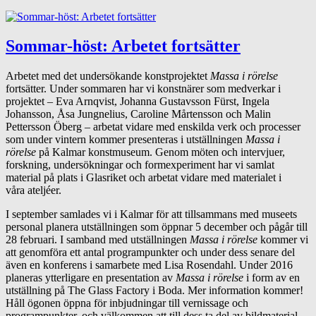
Sommar-höst: Arbetet fortsätter
Arbetet med det undersökande konstprojektet
Massa i rörelse
fortsätter. Under sommaren har vi konstnärer som medverkar i
projektet – Eva Arnqvist, Johanna Gustavsson Fürst, Ingela
Johansson, Åsa Jungnelius, Caroline Mårtensson och Malin
Pettersson Öberg – arbetat vidare med enskilda verk och processer
som under vintern kommer presenteras i utställningen
Massa i
rörelse
på Kalmar konstmuseum. Genom möten och intervjuer,
forskning, undersökningar och formexperiment har vi samlat
material på plats i Glasriket och arbetat vidare med materialet i
våra ateljéer.
I september samlades vi i Kalmar för att tillsammans med museets
personal planera utställningen som öppnar 5 december och pågår till
28 februari. I samband med utställningen
Massa i rörelse
kommer vi
att genomföra ett antal programpunkter och under dess senare del
även en konferens i samarbete med Lisa Rosendahl. Under 2016
planeras ytterligare en presentation av
Massa i rörelse
i form av en
utställning på The Glass Factory i Boda. Mer information kommer!
Håll ögonen öppna för inbjudningar till vernissage och
programpunkter, och välkommen att till dess ta del av bildmaterial