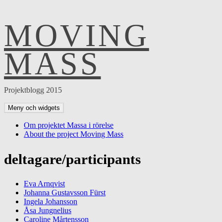
MOVING
Hoppa
till
innehåll
MASS
Projektblogg 2015
Meny och widgets
Om projektet Massa i rörelse
About the project Moving Mass
deltagare/participants
Eva Arnqvist
Johanna Gustavsson Fürst
Ingela Johansson
Åsa Jungnelius
Caroline Mårtensson