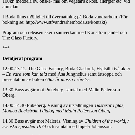
100kr, meddela ev. önske- mål om vegetarisk kost, allergier etc. vid
anmälan.
I Boda finns möjlighet till övernattning på Boda vandrarhem. (För
bokning se: http://www.stfvandrarhemboda.se/kontakt)
Program och releasen sker i samverkan med Konstfrämjandet och
The Glass Factory.
***
Detaljerat program
12.00-13.15. The Glass Factory, Boda Glasbruk, Hyttsill i två akter
–
En vara som kan tala
med Åsa Jungnelius samt ärtsoppa och
presentation av boken
Glas är massa i rörelse.
13.30 Buss avgår mot Pukeberg, samtal med Malin Pettersson
Öberg.
14.00-14.30 Pukeberg. Visning av utställningen
Tidsresor i glas,
Monica Backström i dialog med Malin Pettersson Öberg.
14.30 Buss avgår mot Målerås. Visning av
Children of the world, /
svenska episoden 1974
och samtal med Ingela Johansson.