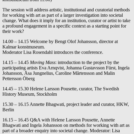
The session will address artistic, institutional and curatorial methods
for working with art as part of a larger investigation into societal
change. What does it imply for an institution, curator or artist to take
a profound engagement in a specific context as a starting point for
their work?
14.00 – 14.15 Welcome by Bengt Olof Johansson, director at
Kalmar konstmuseum.
Moderator Lisa Rosendahl introduces the conference.
14.15 – 14.45
Moving Mass
: introduction to the project by the
participating artists Eva Arnqvist, Johanna Gustavsson Fürst, Ingela
Johansson, Åsa Jungnelius, Caroline Mårtensson and Malin
Pettersson Öberg
14.45 – 15.30 Helene Larsson Pousette, curator, The Swedish
History Museum, Stockholm
15.30 – 16.15 Annette Bhagwati, project leader and curator, HKW,
Berlin
16.15 – 16.45 Q&A with Helene Larsson Pousette, Annette
Bhagwati and Ingela Johansson on methods for working with art as
part of a broader enquiry into societal change. Moderator: Lisa