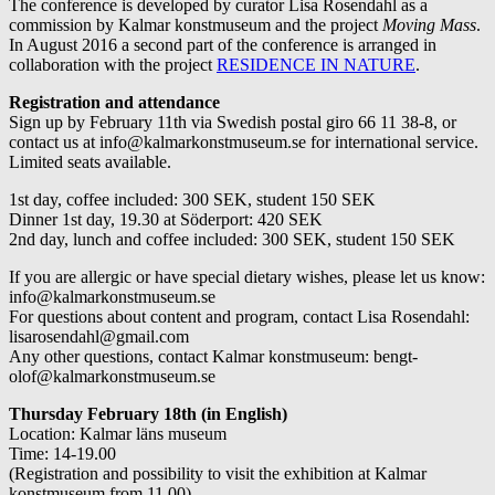
The conference is developed by curator Lisa Rosendahl as a
commission by Kalmar konstmuseum and the project
Moving Mass
.
In August 2016 a second part of the conference is arranged in
collaboration with the project
RESIDENCE IN NATURE
.
Registration and attendance
Sign up by February 11th via Swedish postal giro 66 11 38-8, or
contact us at info@kalmarkonstmuseum.se for international service.
Limited seats available.
1st day, coffee included: 300 SEK, student 150 SEK
Dinner 1st day, 19.30 at Söderport: 420 SEK
2nd day, lunch and coffee included: 300 SEK, student 150 SEK
If you are allergic or have special dietary wishes, please let us know:
info@kalmarkonstmuseum.se
For questions about content and program, contact Lisa Rosendahl:
lisarosendahl@gmail.com
Any other questions, contact Kalmar konstmuseum: bengt-
olof@kalmarkonstmuseum.se
Thursday February 18th (in English)
Location: Kalmar läns museum
Time: 14-19.00
(Registration and possibility to visit the exhibition at Kalmar
konstmuseum from 11.00)