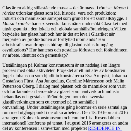
Glas är en aldrig stillastående massa – det är massa i rörelse.
Massa i
rörelse
utforskar glaset som idé, historia, vara och produktion:
industri och människors samspel som grund för ett samhällsbygge. I
Massa i rörelse
har sex svenska konstnärer undersökt Glasriket med
utgångspunkt i den lokala och globala samhällsförändringen.Vilken
betydelse har glaset haft och hur är det att leva i Glasriket när
merparten av produktionen är förflyttad utomlands? Har
arbetskraftsinvandringens bidrag till glasindustrins framgång
osynliggjorts? Hur hanteras och gestaltas förlusten och förändringen
av arbete, identitet och gemenskap?
Utställningen på Kalmar konstmuseum är ett nedslag i en längre
process med olika aktiviteter. Projektet är ett initiativ av konstnären
Ingela Johansson som bjudit in konstnärerna Eva Arnqvist, Johanna
Gustafsson Fürst, Åsa Jungnelius, Caroline Mårtensson och Malin
Pettersson Öberg. I dialog med platsen och de människor som varit
och fortfarande är beroende av glaset som hantverk och industri
behandlas och gestaltas förändringen inom den svenska
glastillverkningen som ett exempel på ett samhälle i
omvandling. Under utställningens gång kommer en serie samtal äga
rum med utgångspunkt i de olika arbetena. Den 18-19 februari 2016
arrangerar Kalmar konstmuseum och curator Lisa Rosendahl en
internationell konferens på temat. I augusti 2016 arrangeras en andra
del av konferensen i samverkan med projektet
RESIDENCE-IN-