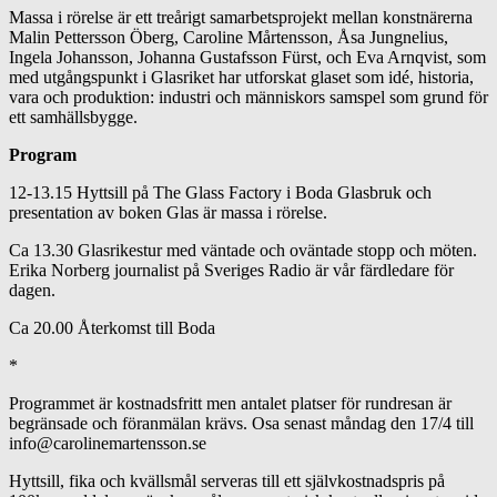
Massa i rörelse är ett treårigt samarbetsprojekt mellan konstnärerna
Malin Pettersson Öberg, Caroline Mårtensson, Åsa Jungnelius,
Ingela Johansson, Johanna Gustafsson Fürst, och Eva Arnqvist, som
med utgångspunkt i Glasriket har utforskat glaset som idé, historia,
vara och produktion: industri och människors samspel som grund för
ett samhällsbygge.
Program
12-13.15 Hyttsill på The Glass Factory i Boda Glasbruk och
presentation av boken Glas är massa i rörelse.
Ca 13.30 Glasrikestur med väntade och oväntade stopp och möten.
Erika Norberg journalist på Sveriges Radio är vår färdledare för
dagen.
Ca 20.00 Återkomst till Boda
*
Programmet är kostnadsfritt men antalet platser för rundresan är
begränsade och föranmälan krävs. Osa senast måndag den 17/4 till
info@carolinemartensson.se
Hyttsill, fika och kvällsmål serveras till ett självkostnadspris på