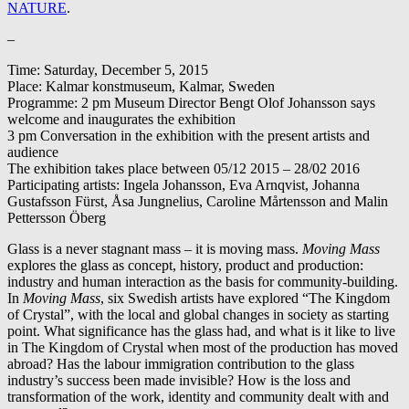
NATURE
.
–
Time: Saturday, December 5, 2015
Place: Kalmar konstmuseum, Kalmar, Sweden
Programme: 2 pm Museum Director Bengt Olof Johansson says
welcome and inaugurates the exhibition
3 pm Conversation in the exhibition with the present artists and
audience
The exhibition takes place between 05/12 2015 – 28/02 2016
Participating artists: Ingela Johansson, Eva Arnqvist, Johanna
Gustafsson Fürst, Åsa Jungnelius, Caroline Mårtensson and Malin
Pettersson Öberg
Glass is a never stagnant mass – it is moving mass.
Moving Mass
explores the glass as concept, history, product and production:
industry and human interaction as the basis for community-building.
In
Moving Mass
, six Swedish artists have explored “The Kingdom
of Crystal”, with the local and global changes in society as starting
point. What significance has the glass had, and what is it like to live
in The Kingdom of Crystal when most of the production has moved
abroad? Has the labour immigration contribution to the glass
industry’s success been made invisible? How is the loss and
transformation of the work, identity and community dealt with and