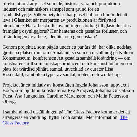
rörelse utforskar glaset som idé, historia, vara och produktion:
industri och människors samspel som grund för ett
samhällsbygge. Vilken betydelse har glaset haft och hur är det att
leva i Glasriket när merparten av produktionen är förflyttad
utomlands? Har arbetskraftsinvandringens bidrag till glasindustrins
framgång osynliggjorts? Hur hanteras och gestaltas förlusten och
förändringen av arbete, identitet och gemenskap?
Genom projektet, som pågått under ett par års tid, har olika nedslag
gjorts på platser runt om i Småland, så som en utställning på Kalmar
Konstmuseum, konferensen Att gestalta samhällsförändring — om
konstnärens roll som kunskapsproducent och konstinstitutionen som
plats för tvärdisciplinära samtal, utvecklad av curator Lisa
Rosendahl, samt olika typer av samtal, möten, och workshops.
Projektet är ett initiativ av konstnären Ingela Johansson, uppväxt i
Boda, som bjudit in konstnärerna Eva Arnqvist, Johanna Gustafsson
Fürst, Åsa Jungnelius, Caroline Mårtensson och Malin Pettersson
Öberg.
I samband med utställningen på The Glass Factory kommer det att
arrangeras en vandring, hyttsill och samtal. Mer information:
The
Glass Factory