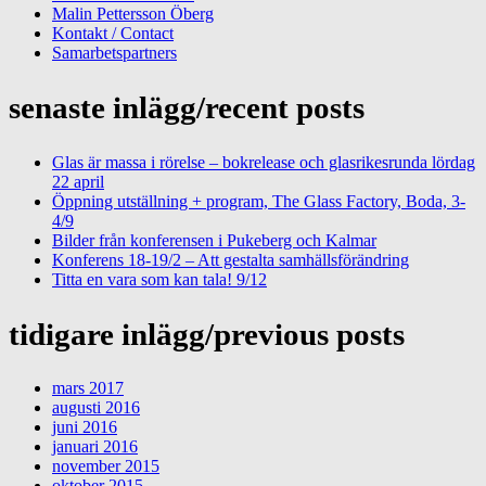
Malin Pettersson Öberg
Kontakt / Contact
Samarbetspartners
senaste inlägg/recent posts
Glas är massa i rörelse – bokrelease och glasrikesrunda lördag
22 april
Öppning utställning + program, The Glass Factory, Boda, 3-
4/9
Bilder från konferensen i Pukeberg och Kalmar
Konferens 18-19/2 – Att gestalta samhällsförändring
Titta en vara som kan tala! 9/12
tidigare inlägg/previous posts
mars 2017
augusti 2016
juni 2016
januari 2016
november 2015
oktober 2015