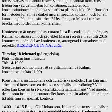
rörelse varvas med andra röster. Samtidigt behandlar konferensen
frågan om vad det innebär för konstnärer, curatorer och
konstinstitutioner att på olika sätt arbeta platsspecifikt. Vad finns det
för metoder för att gå i dialog med en specifik kontext – och för att
kunna utgå från den i sitt arbete? Utställningen Massa i rörelse
besöks med fördel innan konferensen.
Konferensen är utvecklad av curator Lisa Rosendahl på uppdrag av
Kalmar konstmuseum och projektet Massa i rörelse. I augusti 2016
kommer en andra del av konferensen, arrangerad i samarbete med
projektet
RESIDENCE IN NATURE
.
Torsdag 18 februari (på engelska)
Plats: Kalmar läns museum
Tid: 14-19.00
(registrering och möjlighet att se utställningen på Kalmar
konstmuseum från 11.00)
Konstnärliga, institutionella och curatoriska metoder: Hur kan man
arbeta med konst som en del av en samhällsundersökning? Vilka
roller kan konsten ta i tvärvetenskapliga sammanhang? Vad innebär
det att som institution, curator eller konstnär i sitt arbete under längre
tid utgå från en specifik kontext?
14.00 – 14.15 Bengt Olof Johansson, Kalmar konstmuseum, hälsar
välkomna, moderator Lisa Rosendahl introducerar konferensen