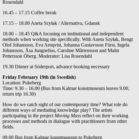
Rosendahl
16.45 – 17.15 Coffee break
17.15 – 18.00 Aneta Szyłak / Alternativa, Gdansk
18.00 – 18.45 Q&A focusing on institutional and independent
methods when working site specifically. With Aneta Szyłak, Bengt
Olof Johansson, Eva Arnqvist, Johanna Gustavsson Fürst, Ingela
Johansson, Åsa Jungnelius, Caroline Mårtensson and Malin
Pettersson Öberg. Moderator: Lisa Rosendahl
19.30 Dinner at Söderport, advance booking necessary
Friday February 19th (in Swedish)
Location: Pukeberg
Time: 9.30 – 16.00 (Bus from Kalmar konstmuseum leaves 9.00,
return trip 16.30)
How do we catch sight of our contemporary time? What role do
different ways of mediating knowledge play? The artists
participating in the project
Moving Mass
reflect on their working
processes and methods in dialogue with practitioners from other
fields.
09.00 Bus from Kalmar konstmuseum to Pukeberg