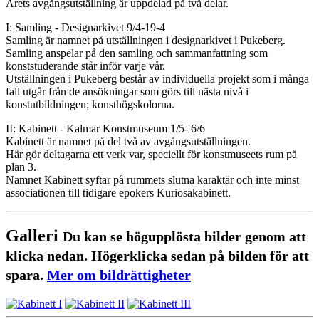
Årets avgångsutställning är uppdelad på två delar.
I: Samling - Designarkivet 9/4-19-4
Samling är namnet på utställningen i designarkivet i Pukeberg.
Samling anspelar på den samling och sammanfattning som
konststuderande står inför varje vår.
Utställningen i Pukeberg består av individuella projekt som i många
fall utgår från de ansökningar som görs till nästa nivå i
konstutbildningen; konsthögskolorna.
II: Kabinett - Kalmar Konstmuseum 1/5- 6/6
Kabinett är namnet på del två av avgångsutställningen.
Här gör deltagarna ett verk var, speciellt för konstmuseets rum på
plan 3.
Namnet Kabinett syftar på rummets slutna karaktär och inte minst
associationen till tidigare epokers Kuriosakabinett.
Galleri
Du kan se högupplösta bilder genom att
klicka nedan. Högerklicka sedan på bilden för att
spara.
Mer om bildrättigheter