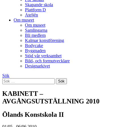
Skapande skola
Plattform D
Ateljén
Om museet
Om museet
Samlingarna
Bli medlem
Kalmar konstförening
Bodycake
Byggnaden
Stöd vår verksamhet
Bild- och formutvecklare
Designarkivet
Sök
Sök
efter:
KABINETT –
AVGÅNGSUTSTÄLLNING 2010
Ölands Konstskola II
01/05 - 06/06 2010