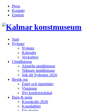
Press
Kontakt
English
Inläggsnavigering
Start
Nyheter
Nyheter
Kalender
Veckobrev
Utställningar
Aktuella utställningar
Tidigare utställningar
Sök till Sydosten 2026
Besök oss
Entré och öppettider
Visningar
Hyr konferenslokal
Barn & unga
Konstkollo 2026
Konstlabbet
För skolan