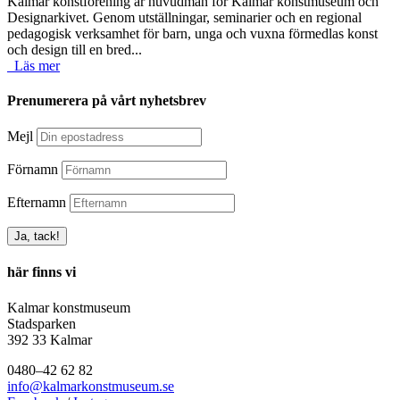
Kalmar konstförening är huvudman för Kalmar konstmuseum och
Designarkivet
.
Genom utställningar, seminarier och en regional
pedagogisk verksamhet för barn, unga och vuxna förmedlas konst
och design till en bred...
Läs mer
Prenumerera på vårt nyhetsbrev
Mejl
Förnamn
Efternamn
här finns vi
Kalmar konstmuseum
Stadsparken
392 33 Kalmar
0480–42 62 82
info@kalmarkonstmuseum.se