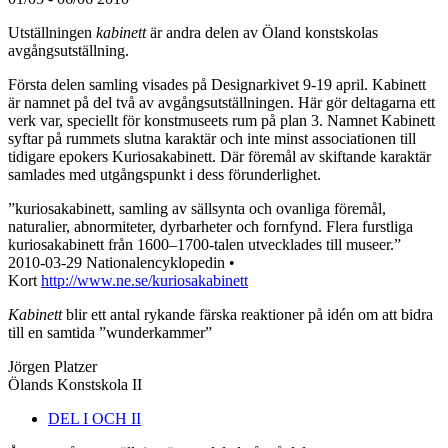
Utställningen
kabinett
är andra delen av Öland konstskolas
avgångsutställning.
Första delen samling visades på Designarkivet 9-19 april. Kabinett
är namnet på del två av avgångsutställningen. Här gör deltagarna ett
verk var, speciellt för konstmuseets rum på plan 3. Namnet Kabinett
syftar på rummets slutna karaktär och inte minst associationen till
tidigare epokers Kuriosakabinett. Där föremål av skiftande karaktär
samlades med utgångspunkt i dess förunderlighet.
”kuriosakabinett, samling av sällsynta och ovanliga föremål,
naturalier, abnormiteter, dyrbarheter och fornfynd. Flera furstliga
kuriosakabinett från 1600–1700-talen utvecklades till museer.”
2010-03-29 Nationalencyklopedin •
Kort
http://www.ne.se/kuriosakabinett
Kabinett
blir ett antal rykande färska reaktioner på idén om att bidra
till en samtida ”wunderkammer”
Jörgen Platzer
Ölands Konstskola II
DEL I OCH II